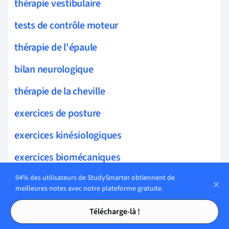
thérapie vestibulaire
tests de contrôle moteur
thérapie de l'épaule
bilan neurologique
thérapie de la cheville
exercices de posture
exercices kinésiologiques
exercices biomécaniques
exercices de stabilisation
94% des utilisateurs de StudySmarter obtiennent de
meilleures notes avec notre plateforme gratuite.
exercices fonctionnels
Tables des matières
Tables des matières
Télécharge-là !
exercices d'étirement