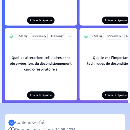
Afficer la réponse
Afficer la réponse
+ Add tag
Immunology
Cell Biology
Mo
+ Add tag
Immunology
Cell
Quelles altérations cellulaires sont
Quelle est l'importan
observées lors du déconditionnement
techniques de déconditio
cardio-respiratoire ?
Afficer la réponse
Afficer la réponse
Contenu vérifié
Dernière mise à jour: 12.09.2024