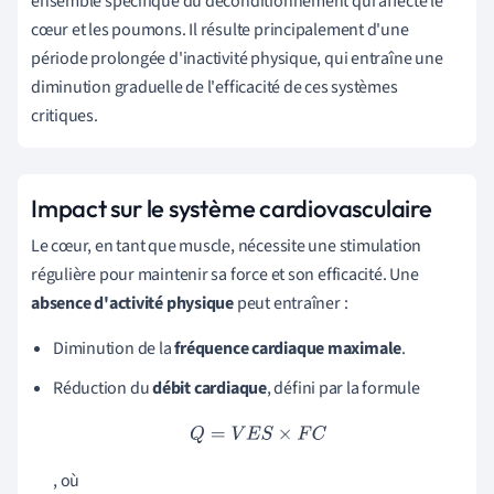
ensemble spécifique du déconditionnement qui affecte le
cœur et les poumons. Il résulte principalement d'une
période prolongée d'inactivité physique, qui entraîne une
diminution graduelle de l'efficacité de ces systèmes
critiques.
Impact sur le système cardiovasculaire
Le cœur, en tant que muscle, nécessite une stimulation
régulière pour maintenir sa force et son efficacité. Une
absence d'activité physique
peut entraîner :
Diminution de la
fréquence cardiaque maximale
.
Réduction du
débit cardiaque
, défini par la formule
Q
=
V
E
S
×
F
C
, où