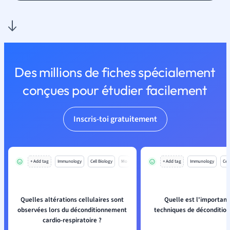
Des millions de fiches spécialement
conçues pour étudier facilement
Inscris-toi gratuitement
+ Add tag
Immunology
Cell Biology
Mo
+ Add tag
Immunology
Cell
Quelles altérations cellulaires sont
Quelle est l'importan
observées lors du déconditionnement
techniques de déconditio
cardio-respiratoire ?