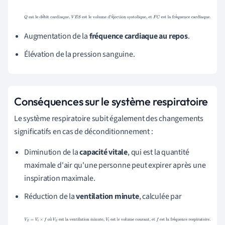
Q
est le débit cardiaque,
V
E
S
est le volume d'éjection
é
é
é
systolique, et
F
C
est la fréquence cardiaque.
Augmentation de la
fréquence cardiaque au repos
.
Élévation de la pression sanguine.
Conséquences sur le système respiratoire
Le système respiratoire subit également des changements
significatifs en cas de déconditionnement :
Diminution de la
capacité vitale
, qui est la quantité
maximale d'air qu'une personne peut expirer après une
inspiration maximale.
Réduction de la
ventilation minute
, calculée par
V
E
=
V
t
×
f
où
V
E
est la ventilation minute,
V
t
est le volume
ù
é