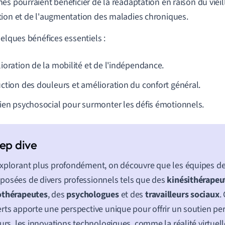
es pourraient bénéficier de la réadaptation en raison du vieil
ion et de l'augmentation des maladies chroniques.
uelques bénéfices essentiels :
ioration de la mobilité et de l'indépendance.
ction des douleurs et amélioration du confort général.
ien psychosocial pour surmonter les défis émotionnels.
xplorant plus profondément, on découvre que les équipes de
osées de divers professionnels tels que des
kinésithérapeu
othérapeutes
, des
psychologues
et des
travailleurs sociaux
.
rts apporte une perspective unique pour offrir un soutien per
eurs, les innovations technologiques, comme la réalité virtuell