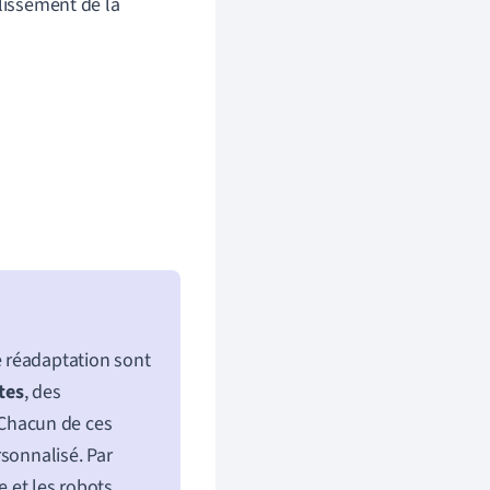
lissement de la
 réadaptation sont
tes
, des
 Chacun de ces
sonnalisé. Par
e et les robots,