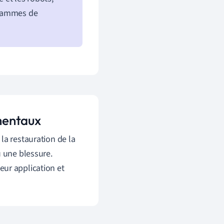
ogrammes de
mentaux
 la restauration de la
u une blessure.
ur application et