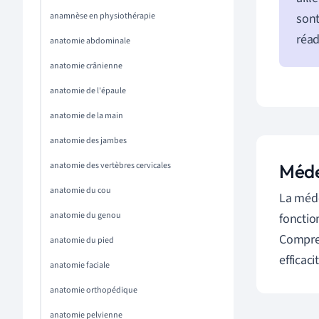
anamnèse en physiothérapie
sont
réad
anatomie abdominale
anatomie crânienne
anatomie de l'épaule
anatomie de la main
anatomie des jambes
anatomie des vertèbres cervicales
Méde
anatomie du cou
La méde
anatomie du genou
fonctio
Compren
anatomie du pied
efficaci
anatomie faciale
anatomie orthopédique
anatomie pelvienne