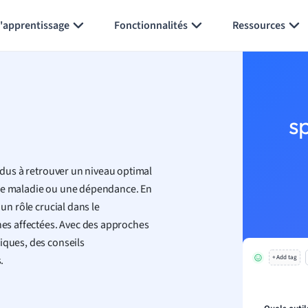
Générer des flashcards
Résumer la page
l'apprentissage
Fonctionnalités
Ressources
s
vidus à retrouver un niveau optimal
une maladie ou une dépendance. En
un rôle crucial dans le
nnes affectées. Avec des approches
iques, des conseils
.
+ Add tag