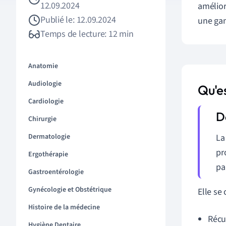
12.09.2024
amélior
Publié le: 12.09.2024
une gam
Temps de lecture: 12 min
Anatomie
Audiologie
Qu'e
Cardiologie
Chirurgie
Dermatologie
L
pr
Ergothérapie
pa
Gastroentérologie
Gynécologie et Obstétrique
Elle se
Histoire de la médecine
Récu
Hygiène Dentaire