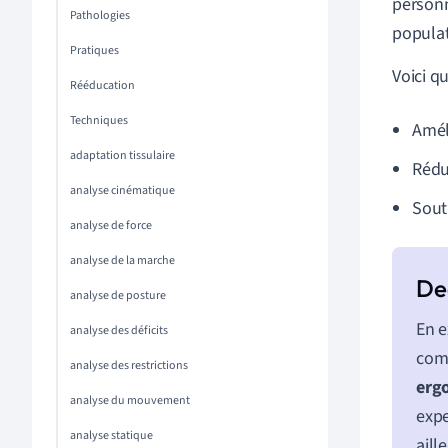
personn
Pathologies
populat
Pratiques
Voici q
Rééducation
Techniques
Amél
adaptation tissulaire
Rédu
analyse cinématique
Sout
analyse de force
analyse de la marche
analyse de posture
En e
analyse des déficits
comp
analyse des restrictions
erg
analyse du mouvement
expe
analyse statique
aill