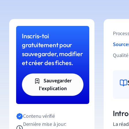
Process
Inscris-toi
gratuitement pour
Source
sauvegarder, modifier
Qualité
et créer des fiches.
Sauvegarder
l'explication
Intr
Contenu vérifié
Dernière mise à jour:
La réad