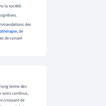
ns la société.
ognitives.
ecommandations des
othérapie
, de
ces de conseil
à long terme des
x soins continus,
re croissant de