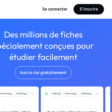
Se connecter
S'inscrire
Des millions de fiches
pécialement conçues pour
étudier facilement
Inscris-toi gratuitement
Immunology
Cell Biology
Mo
+ Add tag
Immunology
Cell Biology
Mo