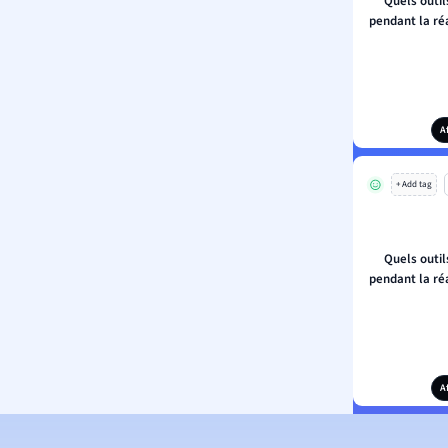
Quels outil
pendant la ré
A
+ Add tag
Quels outil
pendant la ré
A