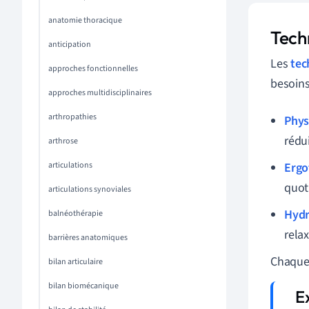
anatomie thoracique
Tech
anticipation
Les
tec
approches fonctionnelles
besoins
approches multidisciplinaires
arthropathies
Phys
rédui
arthrose
articulations
Ergo
quot
articulations synoviales
Hydr
balnéothérapie
rela
barrières anatomiques
Chaque 
bilan articulaire
bilan biomécanique