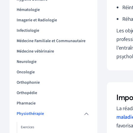
Réint
Hématologie
Réha
Imagerie et Radiologie
Les obj
Infectiologie
profess
Médecine Familiale et Communautaire
l'entra
Médecine vétérinaire
psychol
Neurologie
Oncologie
Orthophonie
Orthopédie
Impo
Pharmacie
La réad
Physiothérapie
maladi
favoris
Exercices