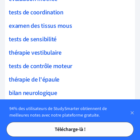
tests de coordination
examen des tissus mous
tests de sensibilité
thérapie vestibulaire
tests de contrôle moteur
thérapie de l'épaule
bilan neurologique
thérapie de la cheville
94% des utilisateurs de StudySmarter obtiennent de
meilleures notes avec notre plateforme gratuite.
exercices de posture
Tables des matières
Tables des matières
Télécharge-là !
exercices kinésiologiques