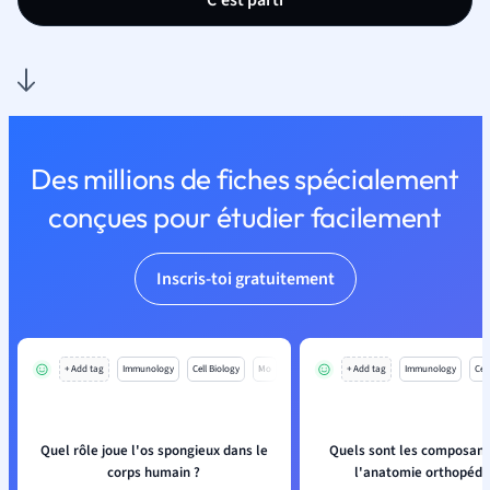
C'est parti
Des millions de fiches spécialement
conçues pour étudier facilement
Inscris-toi gratuitement
+ Add tag
Immunology
Cell Biology
Mo
+ Add tag
Immunology
Cell
Quel rôle joue l'os spongieux dans le
Quels sont les composant
corps humain ?
l'anatomie orthopédi