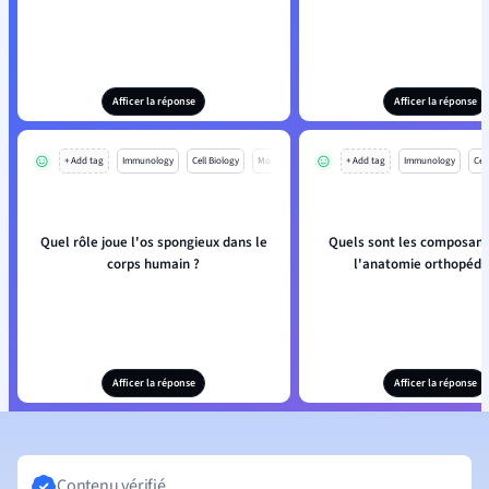
Afficer la réponse
Afficer la réponse
+ Add tag
Immunology
Cell Biology
Mo
+ Add tag
Immunology
Cell
Quel rôle joue l'os spongieux dans le
Quels sont les composant
corps humain ?
l'anatomie orthopédi
Afficer la réponse
Afficer la réponse
Contenu vérifié