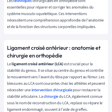
Les
techniques
chirurgicales en orthopédie sont
essentielles pour réparer et corriger les anomalies du
système musculo-squelettique. Ces interventions
nécessitent une compréhension approfondie de l'anatomie
et de la fonction des structures corporelles impliquées.
Ligament croisé antérieur : anatomie et
chirurgie en orthopédie
Le
ligament croisé antérieur (LCA)
est crucial pour la
stabilité du genou. Il se situe au centre du genou et contrôle
le mouvement vers l'avant du tibia par rapport au fémur. Les
blessures au LCA sont courantes chez les athlètes et peuvent
nécessiter une
intervention chirurgicale
pour restaurer la
stabilité articulaire. La
chirurgie
du LCA, également connue
sous le nom de reconstruction du LCA, replace ou répare le
ligament endommagé, souvent à l'aide de greffes.