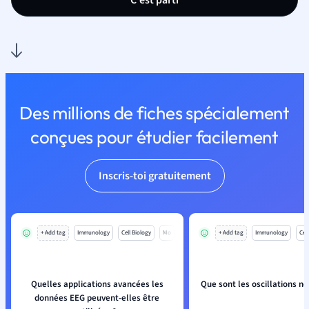
C'est parti
Des millions de fiches spécialement
conçues pour étudier facilement
Inscris-toi gratuitement
+ Add tag
Immunology
Cell Biology
Mo
+ Add tag
Immunology
Cell
Quelles applications avancées les
Que sont les oscillations n
données EEG peuvent-elles être