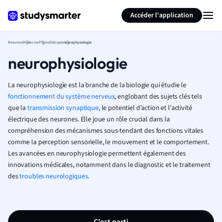
Générer des flashcards
Résumer la page
Accéder l'application
Resumes
Médecine
Physiothérapie
neurophysiologie
neurophysiologie
La neurophysiologie est la branche de la biologie qui étudie le
fonctionnement du système nerveux
, englobant des sujets clés tels
que la
transmission synaptique
, le potentiel d'action et l'activité
électrique des neurones. Elle joue un rôle crucial dans la
compréhension des mécanismes sous-tendant des fonctions vitales
comme la perception sensorielle, le mouvement et le comportement.
Les avancées en neurophysiologie permettent également des
innovations médicales, notamment dans le diagnostic et le traitement
des
troubles neurologiques
.