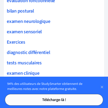
évaluation fonctionnelle
bilan postural
examen neurologique
examen sensoriel
Exercices
diagnostic différentiel
tests musculaires
examen clinique
bilan articulaire
94% des utilisateurs de StudySmarter obtiennent de
meilleures notes avec notre plateforme gratuite.
observations cliniques
Tables des matières
Tables des matières
Télécharge-là !
évaluation respiratoire