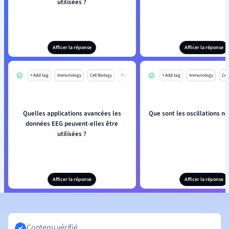
utilisées ?
Afficer la réponse
Afficer la réponse
+ Add tag
Immunology
Cell Biology
Mo
+ Add tag
Immunology
Cell
Quelles applications avancées les
Que sont les oscillations n
données EEG peuvent-elles être
utilisées ?
Afficer la réponse
Afficer la réponse
Contenu vérifié