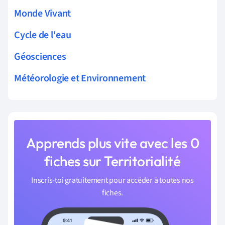
Monde Vivant
Cycle de l'eau
Géosciences
Météorologie et Environnement
Apprends plus vite avec les 0
fiches sur Territorialité
Inscris-toi gratuitement pour accéder à toutes nos
fiches.