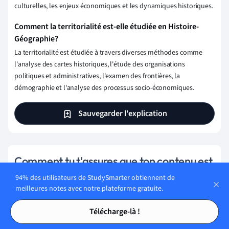
culturelles, les enjeux économiques et les dynamiques historiques.
Comment la territorialité est-elle étudiée en Histoire-
Géographie?
La territorialité est étudiée à travers diverses méthodes comme
l'analyse des cartes historiques, l'étude des organisations
politiques et administratives, l'examen des frontières, la
démographie et l'analyse des processus socio-économiques.
Sauvegarder l'explication
Comment tu t'assures que ton contenu est
précis et digne de confiance ?
94% des utilisateurs de StudySmarter obtiennent de
meilleures notes avec notre plateforme gratuite.
Chez StudySmarter, tu as créé une plateforme
Tables des matières
Tables des matières
d'apprentissage qui sert des millions d'étudiants.
Télécharge-là !
Rencontre les personnes qui travaillent dur pour fournir un