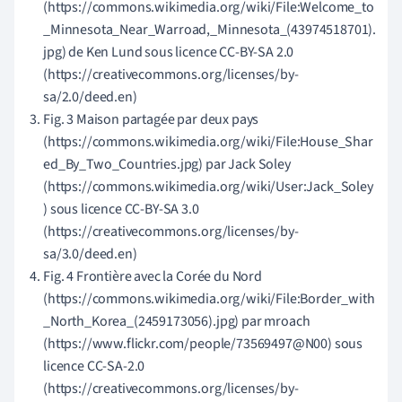
(https://commons.wikimedia.org/wiki/File:Welcome_to
_Minnesota_Near_Warroad,_Minnesota_(43974518701).
jpg) de Ken Lund sous licence CC-BY-SA 2.0
(https://creativecommons.org/licenses/by-
sa/2.0/deed.en)
Fig. 3 Maison partagée par deux pays
(https://commons.wikimedia.org/wiki/File:House_Shar
ed_By_Two_Countries.jpg) par Jack Soley
(https://commons.wikimedia.org/wiki/User:Jack_Soley
) sous licence CC-BY-SA 3.0
(https://creativecommons.org/licenses/by-
sa/3.0/deed.en)
Fig. 4 Frontière avec la Corée du Nord
(https://commons.wikimedia.org/wiki/File:Border_with
_North_Korea_(2459173056).jpg) par mroach
(https://www.flickr.com/people/73569497@N00) sous
licence CC-SA-2.0
(https://creativecommons.org/licenses/by-