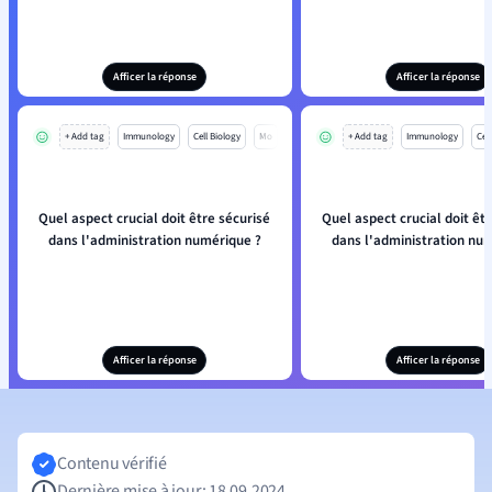
Afficer la réponse
Afficer la réponse
+ Add tag
Immunology
Cell Biology
Mo
+ Add tag
Immunology
Cell
Quel aspect crucial doit être sécurisé
Quel aspect crucial doit êt
dans l'administration numérique ?
dans l'administration nu
Afficer la réponse
Afficer la réponse
Contenu vérifié
Dernière mise à jour: 18.09.2024