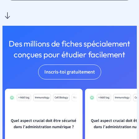
Des millions de fiches spécialement
conçues pour étudier facilement
Inscris-toi gratuitement
+ Add tag
Immunology
Cell Biology
Mo
+ Add tag
Immunology
Cell
Quel aspect crucial doit être sécurisé
Quel aspect crucial doit êt
dans l'administration numérique ?
dans l'administration nu