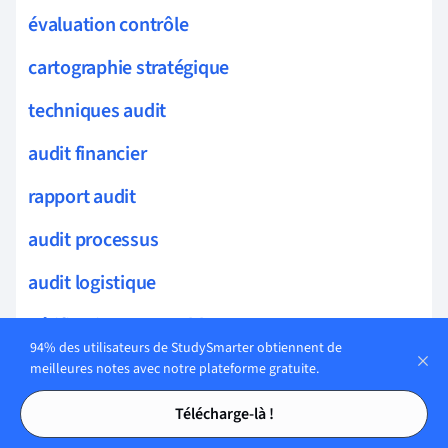
évaluation contrôle
cartographie stratégique
techniques audit
audit financier
rapport audit
audit processus
audit logistique
vérification comptable
94% des utilisateurs de StudySmarter obtiennent de
audits administratifs
meilleures notes avec notre plateforme gratuite.
Tables des matières
Tables des matières
audit institutionnel
Télécharge-là !