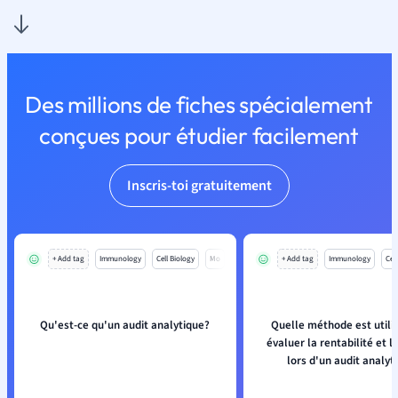
Des millions de fiches spécialement
conçues pour étudier facilement
Inscris-toi gratuitement
+ Add tag
Immunology
Cell Biology
Mo
+ Add tag
Immunology
Cell
Qu'est-ce qu'un audit analytique?
Quelle méthode est utili
évaluer la rentabilité et la
lors d'un audit analyt