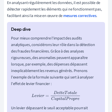
En analysant régulièrement les données, il est possible de
détecter rapidement les éléments qui ne fonctionnent pas,
facilitant ainsi la mise en œuvre de
mesures correctives
.
Pour mieux comprendre l'impact des audits
analytiques, considérons leur rôle dans la détection
des fraudes financières. Grâce à des analyses
rigoureuses, des anomalies peuvent apparaître
lorsque, par exemple, des dépenses dépassent
inexplicablement les revenus générés. Prenons
l'exemple de la formule suivante qui sert à analyser
l'effet de levier financier :
L
e
v
i
e
r
=
D
e
t
t
e
T
o
t
a
l
e
C
a
p
i
t
a
l
P
r
o
p
r
e
Un levier dépassant le seuil acceptable pourrait