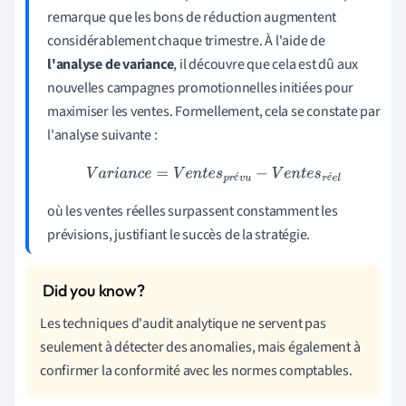
remarque que les bons de réduction augmentent
considérablement chaque trimestre. À l'aide de
l'analyse de variance
, il découvre que cela est dû aux
nouvelles campagnes promotionnelles initiées pour
maximiser les ventes. Formellement, cela se constate par
l'analyse suivante :
V
a
r
i
a
n
c
e
=
V
e
n
t
e
s
p
r
é
v
u
−
V
e
n
t
e
s
r
é
e
l
é
é
où les ventes réelles surpassent constamment les
prévisions, justifiant le succès de la stratégie.
Les techniques d'audit analytique ne servent pas
seulement à détecter des anomalies, mais également à
confirmer la conformité avec les normes comptables.