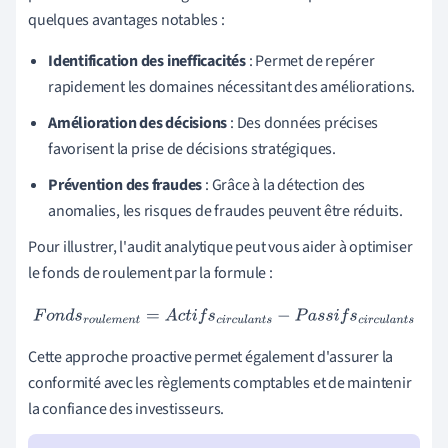
quelques avantages notables :
Identification des inefficacités
: Permet de repérer
rapidement les domaines nécessitant des améliorations.
Amélioration des décisions
: Des données précises
favorisent la prise de décisions stratégiques.
Prévention des fraudes
: Grâce à la détection des
anomalies, les risques de fraudes peuvent être réduits.
Pour illustrer, l'audit analytique peut vous aider à optimiser
le fonds de roulement par la formule :
F
o
n
d
s
r
o
u
l
e
m
e
n
t
=
A
c
t
i
f
s
c
i
r
c
u
l
a
n
t
s
−
P
a
s
s
i
f
s
c
i
r
c
u
l
a
n
t
s
Cette approche proactive permet également d'assurer la
conformité avec les règlements comptables et de maintenir
la confiance des investisseurs.