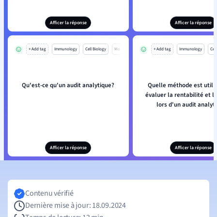
Afficer la réponse
Afficer la réponse
+ Add tag
Immunology
Cell Biology
Mo
+ Add tag
Immunology
Cell
Qu'est-ce qu'un audit analytique?
Quelle méthode est utili
évaluer la rentabilité et la
lors d'un audit analyt
Afficer la réponse
Afficer la réponse
Contenu vérifié
Dernière mise à jour: 18.09.2024