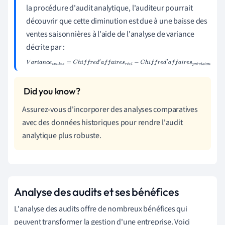
la procédure d'audit analytique, l'auditeur pourrait
découvrir que cette diminution est due à une baisse des
ventes saisonnières à l'aide de l'analyse de variance
décrite par :
V
a
r
i
a
n
c
e
v
e
n
t
e
s
=
C
h
i
f
f
r
e
d
′
a
f
f
a
i
r
e
s
r
é
e
l
−
C
h
i
f
f
r
e
d
′
a
f
f
a
i
r
e
s
p
r
é
é
é
v
i
s
i
o
n
Assurez-vous d'incorporer des analyses comparatives
avec des données historiques pour rendre l'audit
analytique plus robuste.
Analyse des audits et ses bénéfices
L'analyse des audits offre de nombreux bénéfices qui
peuvent transformer la gestion d'une entreprise. Voici