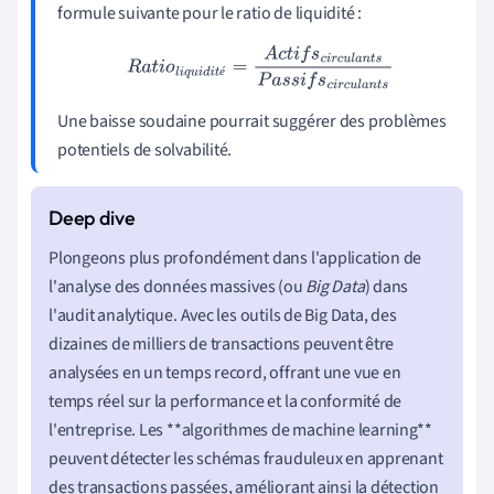
formule suivante pour le ratio de liquidité :
R
a
t
i
o
l
i
q
u
i
d
i
t
é
=
A
c
t
i
f
s
c
i
r
c
u
l
a
n
t
s
P
a
s
s
i
f
s
c
i
r
c
u
l
a
n
t
s
é
Une baisse soudaine pourrait suggérer des problèmes
potentiels de solvabilité.
Plongeons plus profondément dans l'application de
l'analyse des données massives (ou
Big Data
) dans
l'audit analytique. Avec les outils de Big Data, des
dizaines de milliers de transactions peuvent être
analysées en un temps record, offrant une vue en
temps réel sur la performance et la conformité de
l'entreprise. Les **algorithmes de machine learning**
peuvent détecter les schémas frauduleux en apprenant
des transactions passées, améliorant ainsi la détection