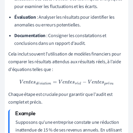
pour examiner les fluctuations et les écarts.
Évaluation
: Analyser les résultats pour identifier les
anomalies ou erreurs potentielles.
Documentation
: Consigner les constatations et
conclusions dans un rapport d'audit.
Cela inclut souvent l'utilisation de modèles financiers pour
comparer les résultats attendus aux résultats réels, à l'aide
d'équations telles que :
V
e
n
t
e
s
d
é
v
i
a
t
i
o
n
=
V
e
n
t
e
s
r
é
e
l
−
V
e
n
t
e
s
p
r
é
v
u
é
é
é
Chaque étape est cruciale pour garantir que l'audit est
complet et précis.
Supposons qu'une entreprise constate une réduction
inattendue de 15 % de ses revenus annuels. En utilisant