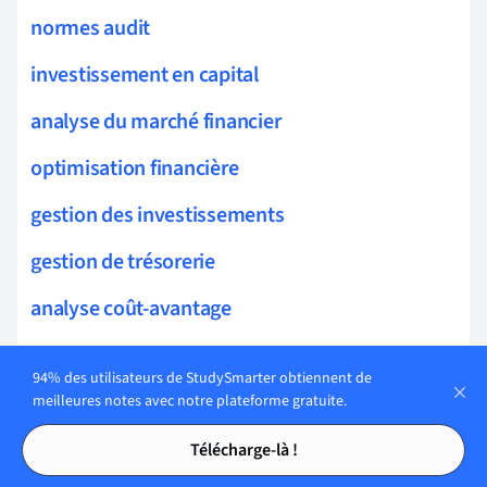
normes audit
investissement en capital
analyse du marché financier
optimisation financière
gestion des investissements
gestion de trésorerie
analyse coût-avantage
finance internationale
94% des utilisateurs de StudySmarter obtiennent de
analyse des états financiers
meilleures notes avec notre plateforme gratuite.
Tables des matières
Tables des matières
gestion budgétaire
Télécharge-là !