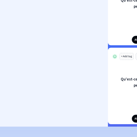
Qu'est-ce
p
A
+ Add tag
Qu'est-ce
p
A