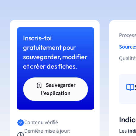
Process
Inscris-toi
gratuitement pour
Source
sauvegarder, modifier
Qualité
et créer des fiches.
Sauvegarder
l'explication
Indi
Contenu vérifié
Dernière mise à jour:
Les
ind