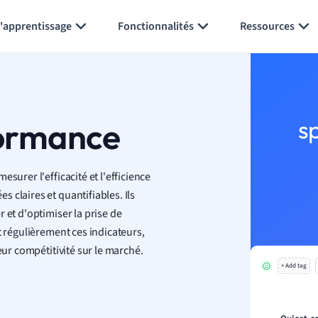
Générer des flashcards
Résumer la page
l'apprentissage
Fonctionnalités
Ressources
formance
s
surer l'efficacité et l'efficience
 claires et quantifiables. Ils
 et d'optimiser la prise de
t régulièrement ces indicateurs,
eur compétitivité sur le marché.
+ Add tag