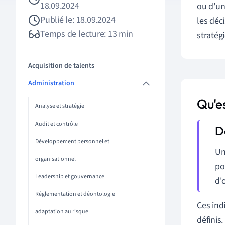
18.09.2024
ou d'un
Publié le: 18.09.2024
les déc
Temps de lecture: 13 min
stratég
Acquisition de talents
Administration
Qu'e
Analyse et stratégie
Audit et contrôle
Développement personnel et
U
organisationnel
po
Leadership et gouvernance
d'
Réglementation et déontologie
Ces ind
adaptation au risque
définis.