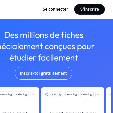
Se connecter
S'inscrire
Des millions de fiches
pécialement conçues pour
étudier facilement
Inscris-toi gratuitement
Immunology
Cell Biology
Mo
+ Add tag
Immunology
Cell Biology
Mo