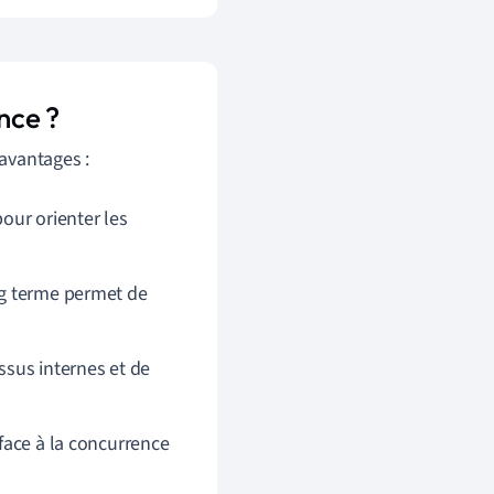
nce ?
 avantages :
our orienter les
ng terme permet de
essus internes et de
face à la concurrence