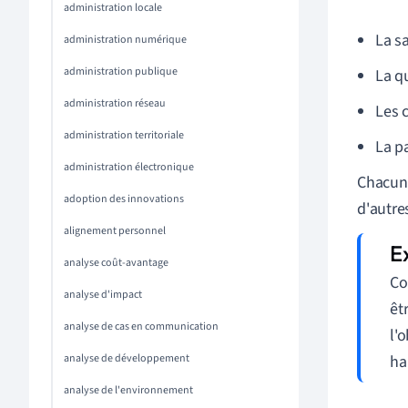
administration locale
La sa
administration numérique
administration publique
La q
administration réseau
Les 
administration territoriale
La p
administration électronique
Chacun 
adoption des innovations
d'autre
alignement personnel
analyse coût-avantage
Co
analyse d'impact
êt
analyse de cas en communication
l'
analyse de développement
ha
analyse de l'environnement