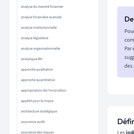
analyse du marché financier
analyse financière avancée
analyse institutionnelle
Pour
analyse législative
comm
Par 
analyse organisationnelle
sugg
analytique RH
des 
approche qualitative
approche quantitative
appropriation de l'innovation
appétit pour le risque
architecture stratégique
Défi
assurance audit
Les
ind
assurance des risques