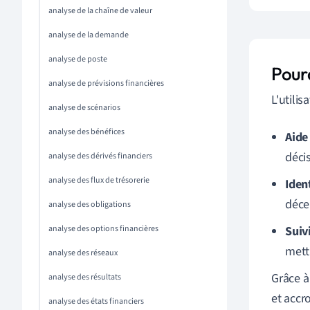
analyse de la chaîne de valeur
analyse de la demande
analyse de poste
Pourq
analyse de prévisions financières
L'utili
analyse de scénarios
analyse des bénéfices
Aide 
déci
analyse des dérivés financiers
analyse des flux de trésorerie
Iden
décel
analyse des obligations
analyse des options financières
Suivi
mett
analyse des réseaux
Grâce à
analyse des résultats
et accro
analyse des états financiers