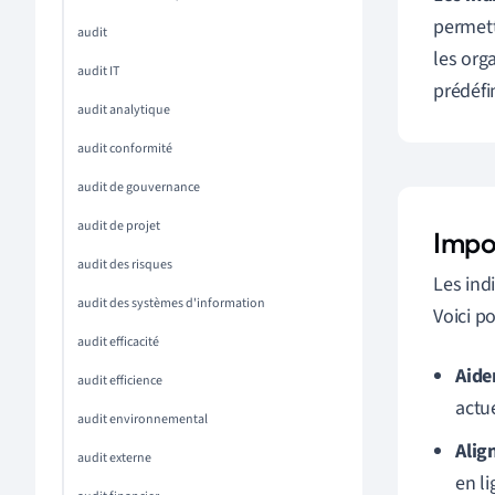
permetta
audit
les org
audit IT
prédéfin
audit analytique
audit conformité
audit de gouvernance
audit de projet
Impo
audit des risques
Les ind
audit des systèmes d'information
Voici po
audit efficacité
Aide
audit efficience
actue
audit environnemental
Alig
audit externe
en li