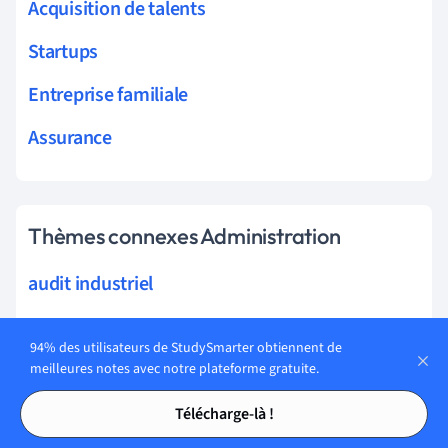
Acquisition de talents
Startups
Entreprise familiale
Assurance
Thèmes connexes Administration
audit industriel
audit fiscal
94% des utilisateurs de StudySmarter obtiennent de
audit
meilleures notes avec notre plateforme gratuite.
Tables des matières
Tables des matières
audit externe
Télécharge-là !