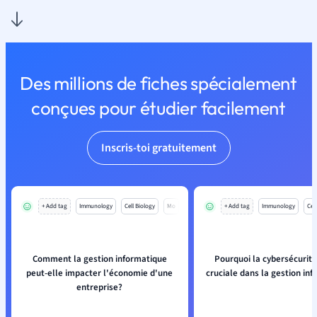
Des millions de fiches spécialement
conçues pour étudier facilement
Inscris-toi gratuitement
+ Add tag
Immunology
Cell Biology
Mo
+ Add tag
Immunology
Cell
Comment la gestion informatique
Pourquoi la cybersécurité
peut-elle impacter l'économie d'une
cruciale dans la gestion in
entreprise?