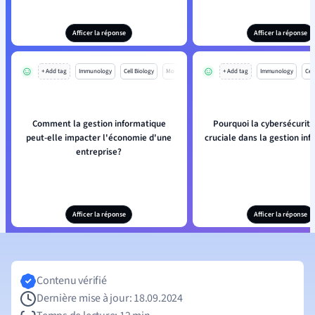
Afficer la réponse
Afficer la réponse
+ Add tag
Immunology
Cell Biology
Mo
+ Add tag
Immunology
Cell
Comment la gestion informatique
Pourquoi la cybersécurité
peut-elle impacter l'économie d'une
cruciale dans la gestion in
entreprise?
Afficer la réponse
Afficer la réponse
Contenu vérifié
Dernière mise à jour: 18.09.2024