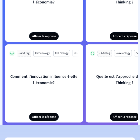
l'économie?
Thinking ?
Afficer la réponse
Afficer la réponse
+ Add tag
Immunology
Cell Biology
Mo
+ Add tag
Immunology
Cell
Comment l'innovation influence-t-elle
Quelle est l'approche d
l'économie?
Thinking ?
Afficer la réponse
Afficer la réponse