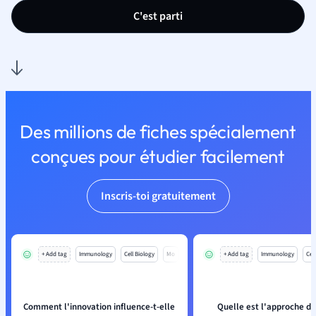
C'est parti
Des millions de fiches spécialement
conçues pour étudier facilement
Inscris-toi gratuitement
+ Add tag
Immunology
Cell Biology
Mo
+ Add tag
Immunology
Cell
Comment l'innovation influence-t-elle
Quelle est l'approche d