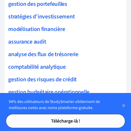
gestion des portefeuilles
stratégies d'investissement
modélisation financière
assurance audit
analyse des flux de trésorerie
comptabilité analytique
gestion des risques de crédit
gestion budgétaire opérationnelle
94% des utilisateurs de StudySmarter obtiennent de
gestion des liquidités
meilleures notes avec notre plateforme gratuite.
Tables des matières
Tables des matières
diagnostic financier
Télécharge-là !
gestion prévisionnelle