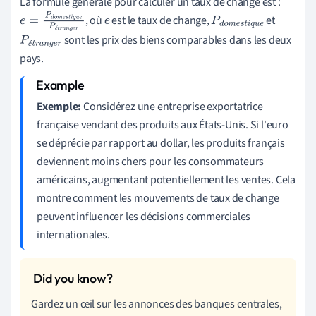
La formule générale pour calculer un taux de change est :
, où
est le taux de change,
et
e
=
P
d
o
m
e
s
t
i
q
e
P
d
o
m
e
s
t
i
q
é
sont les prix des biens comparables dans les deux
u
e
P
é
t
r
a
n
g
e
r
u
e
P
é
t
r
a
n
g
e
é
pays.
r
Exemple:
Considérez une entreprise exportatrice
française vendant des produits aux États-Unis. Si l'euro
se déprécie par rapport au dollar, les produits français
deviennent moins chers pour les consommateurs
américains, augmentant potentiellement les ventes. Cela
montre comment les mouvements de taux de change
peuvent influencer les décisions commerciales
internationales.
Gardez un œil sur les annonces des banques centrales,