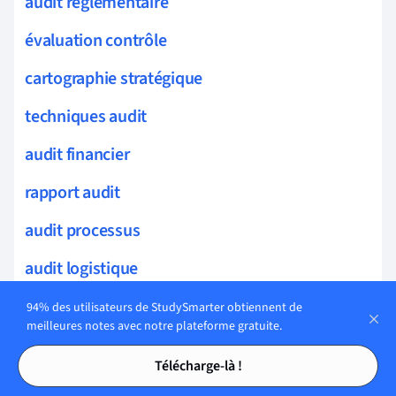
audit réglementaire
évaluation contrôle
cartographie stratégique
techniques audit
audit financier
rapport audit
audit processus
audit logistique
vérification comptable
94% des utilisateurs de StudySmarter obtiennent de
meilleures notes avec notre plateforme gratuite.
audits administratifs
Tables des matières
Tables des matières
Télécharge-là !
audit institutionnel