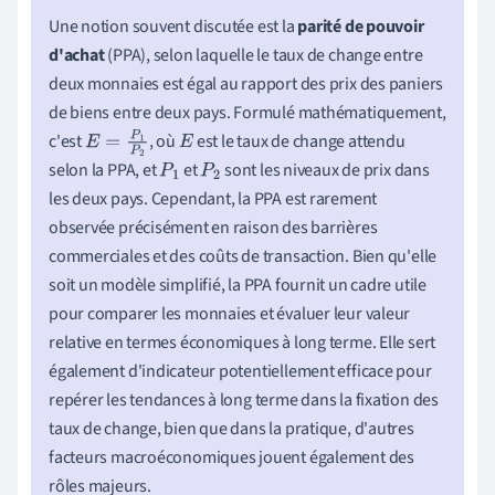
Une notion souvent discutée est la
parité de pouvoir
d'achat
(PPA), selon laquelle le taux de change entre
deux monnaies est égal au rapport des prix des paniers
de biens entre deux pays. Formulé mathématiquement,
c'est
, où
est le taux de change attendu
E
=
P
1
P
2
E
selon la PPA, et
et
sont les niveaux de prix dans
P
1
P
2
les deux pays. Cependant, la PPA est rarement
observée précisément en raison des barrières
commerciales et des coûts de transaction. Bien qu'elle
soit un modèle simplifié, la PPA fournit un cadre utile
pour comparer les monnaies et évaluer leur valeur
relative en termes économiques à long terme. Elle sert
également d'indicateur potentiellement efficace pour
repérer les tendances à long terme dans la fixation des
taux de change, bien que dans la pratique, d'autres
facteurs macroéconomiques jouent également des
rôles majeurs.