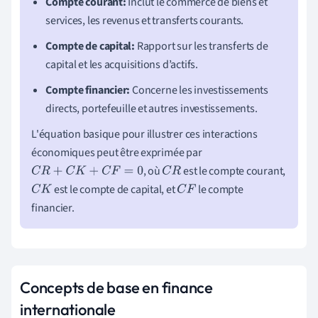
Compte courant:
Inclut le commerce de biens et
services, les revenus et transferts courants.
Compte de capital:
Rapport sur les transferts de
capital et les acquisitions d’actifs.
Compte financier:
Concerne les investissements
directs, portefeuille et autres investissements.
L'équation basique pour illustrer ces interactions
économiques peut être exprimée par
, où
est le compte courant,
C
R
+
C
K
+
C
F
=
0
C
R
est le compte de capital, et
le compte
C
K
C
F
financier.
Concepts de base en finance
internationale