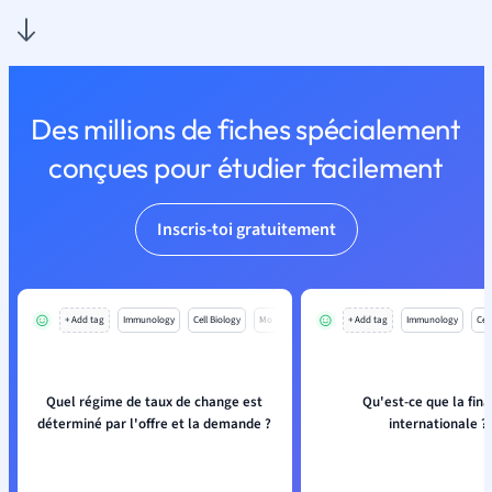
Des millions de fiches spécialement
conçues pour étudier facilement
Inscris-toi gratuitement
+ Add tag
Immunology
Cell Biology
Mo
+ Add tag
Immunology
Cell
Quel régime de taux de change est
Qu'est-ce que la fin
déterminé par l'offre et la demande ?
internationale ?