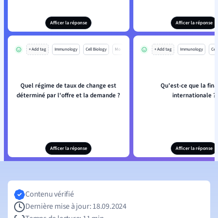
Afficer la réponse
Afficer la réponse
+ Add tag
Immunology
Cell Biology
Mo
+ Add tag
Immunology
Cell
Quel régime de taux de change est
Qu'est-ce que la fin
déterminé par l'offre et la demande ?
internationale ?
Afficer la réponse
Afficer la réponse
Contenu vérifié
Dernière mise à jour: 18.09.2024