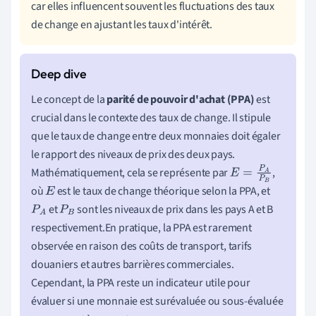
car elles influencent souvent les fluctuations des taux
de change en ajustant les taux d'intérêt.
Le concept de la
parité de pouvoir d'achat (PPA)
est
crucial dans le contexte des taux de change. Il stipule
que le taux de change entre deux monnaies doit égaler
le rapport des niveaux de prix des deux pays.
Mathématiquement, cela se représente par
,
E
=
P
A
P
B
où
est le taux de change théorique selon la PPA, et
E
et
sont les niveaux de prix dans les pays A et B
P
A
P
B
respectivement.En pratique, la PPA est rarement
observée en raison des coûts de transport, tarifs
douaniers et autres barrières commerciales.
Cependant, la PPA reste un indicateur utile pour
évaluer si une monnaie est surévaluée ou sous-évaluée