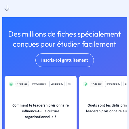
Des millions de fiches spécialement
conçues pour étudier facilement
Inscris-toi gratuitement
+ Add tag
Immunology
Cell Biology
Mo
+ Add tag
Immunology
Cell
Comment le leadership visionnaire
Quels sont les défis prin
influence-t-il la culture
leadership visionnaire auj
organisationnelle ?