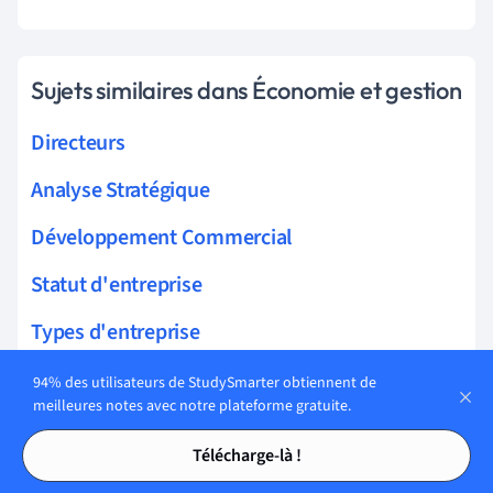
Sujets similaires dans Économie et gestion
Directeurs
Analyse Stratégique
Développement Commercial
Statut d'entreprise
Types d'entreprise
Influences sur les affaires
94% des utilisateurs de StudySmarter obtiennent de
meilleures notes avec notre plateforme gratuite.
Opérations commerciales
Tables des matières
Tables des matières
Télécharge-là !
Communication organisationnelle