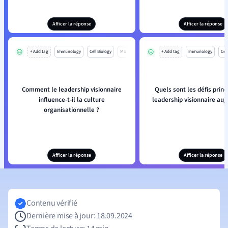
Afficer la réponse
Afficer la réponse
+ Add tag
Immunology
Cell Biology
Mo
+ Add tag
Immunology
Cell
Comment le leadership visionnaire
Quels sont les défis prin
influence-t-il la culture
leadership visionnaire auj
organisationnelle ?
Afficer la réponse
Afficer la réponse
Contenu vérifié
Dernière mise à jour: 18.09.2024