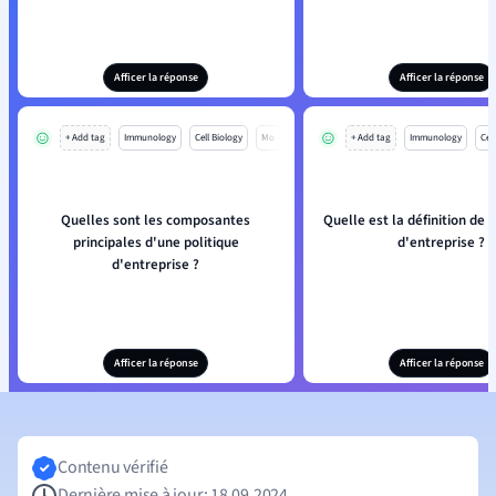
Afficer la réponse
Afficer la réponse
+ Add tag
Immunology
Cell Biology
Mo
+ Add tag
Immunology
Cell
Quelles sont les composantes
Quelle est la définition de l
principales d'une politique
d'entreprise ?
d'entreprise ?
Afficer la réponse
Afficer la réponse
Contenu vérifié
Dernière mise à jour: 18.09.2024