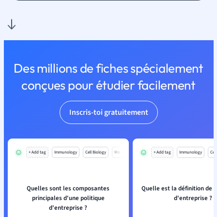
Des millions de fiches spécialement
conçues pour étudier facilement
Inscris-toi gratuitement
+ Add tag
Immunology
Cell Biology
Mo
+ Add tag
Immunology
Cell
Quelles sont les composantes
Quelle est la définition de l
principales d'une politique
d'entreprise ?
d'entreprise ?