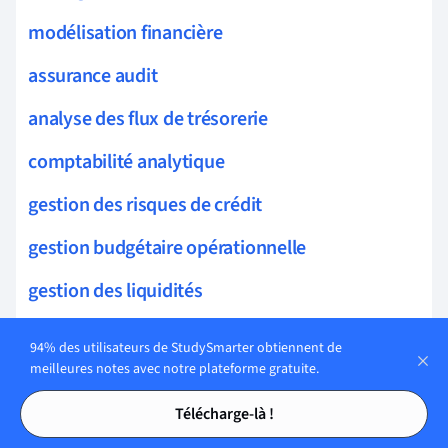
modélisation financière
assurance audit
analyse des flux de trésorerie
comptabilité analytique
gestion des risques de crédit
gestion budgétaire opérationnelle
gestion des liquidités
diagnostic financier
94% des utilisateurs de StudySmarter obtiennent de
meilleures notes avec notre plateforme gratuite.
gestion prévisionnelle
Tables des matières
Tables des matières
Télécharge-là !
gouvernance financière