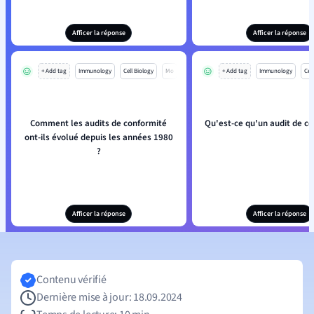
Afficer la réponse
Afficer la réponse
+ Add tag
Immunology
Cell Biology
Mo
+ Add tag
Immunology
Cell
Comment les audits de conformité
Qu'est-ce qu'un audit de co
ont-ils évolué depuis les années 1980
?
Afficer la réponse
Afficer la réponse
Contenu vérifié
Dernière mise à jour: 18.09.2024