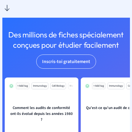
Des millions de fiches spécialement
conçues pour étudier facilement
Inscris-toi gratuitement
+ Add tag
Immunology
Cell Biology
Mo
+ Add tag
Immunology
Cell
Comment les audits de conformité
Qu'est-ce qu'un audit de co
ont-ils évolué depuis les années 1980
?