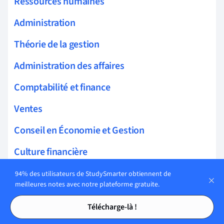
Ressources humaines
Administration
Théorie de la gestion
Administration des affaires
Comptabilité et finance
Ventes
Conseil en Économie et Gestion
Culture financière
Acquisition de talents
94% des utilisateurs de StudySmarter obtiennent de
meilleures notes avec notre plateforme gratuite.
Startups
Tables des matières
Tables des matières
Télécharge-là !
Entreprise familiale