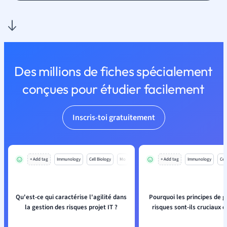
Des millions de fiches spécialement
conçues pour étudier facilement
Inscris-toi gratuitement
+ Add tag
Immunology
Cell Biology
Mo
+ Add tag
Immunology
Cell
Qu'est-ce qui caractérise l'agilité dans
Pourquoi les principes de g
la gestion des risques projet IT ?
risques sont-ils cruciaux d