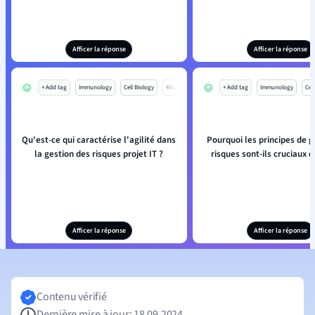
Afficer la réponse
Afficer la réponse
+ Add tag
Immunology
Cell Biology
Mo
+ Add tag
Immunology
Cell
Qu'est-ce qui caractérise l'agilité dans
Pourquoi les principes de g
la gestion des risques projet IT ?
risques sont-ils cruciaux d
Afficer la réponse
Afficer la réponse
Contenu vérifié
Dernière mise à jour: 18.09.2024