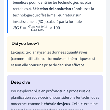
bénéfices pour identifier les technologies les plus
rentables.4.
Sélection de la solution :
Choisissez la
technologie qui offre le meilleur retour sur
investissement (ROI), calculé par la formule
.
R
O
I
=
G
a
i
n
n
e
t
t
o
t
a
l
C
o
û
t
t
o
t
a
l
×
û
100
La capacité d'analyser les données quantitatives
(comme l'utilisation de formules mathématiques) est
essentielle pour une prise de décision efficace.
Pour explorer plus en profondeur le processus de
planification et de décision, considérons les techniques
modernes comme la
théorie des jeux
. Celle-ci examine