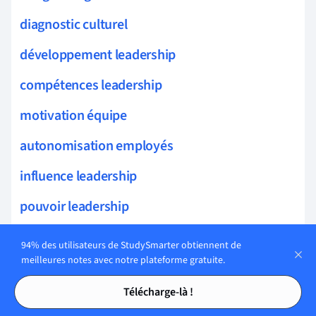
diagnostic culturel
développement leadership
compétences leadership
motivation équipe
autonomisation employés
influence leadership
pouvoir leadership
communication efficace
94% des utilisateurs de StudySmarter obtiennent de
meilleures notes avec notre plateforme gratuite.
responsabilité financière
Tables des matières
Tables des matières
Télécharge-là !
stratégies motivationnelles