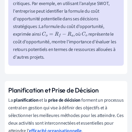
critiques. Par exemple, en utilisant l'analyse SWOT,
l'entreprise peut identifier la formule du coût
d'opportunité potentielle dans ses décisions
stratégiques :La formule du coût d'opportunité,
exprimée ainsi
, où
représente le
C
o
=
R
f
−
R
a
C
o
coût d'opportunité, montre l'importance d'évaluer les
retours potentiels en termes de ressources allouées à
d'autres projets.
Planification et Prise de Décision
La
planification
et la
prise de décision
forment un processus
central en gestion qui vise à définir des objectifs et à
sélectionner les meilleures méthodes pour les atteindre. Ces
deux activités sont interconnectées et essentielles pour
atteindre l'
efficacité organisationnelle
.