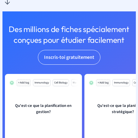
Des millions de fiches spécialement
conçues pour étudier facilement
Inscris-toi gratuitement
+ Add tag
Immunology
Cell Biology
Mo
+ Add tag
Immunology
Cell
Qu'est-ce que la planification en
Qu'est-ce que la planif
gestion?
stratégique?