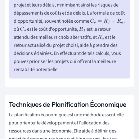
projet et leurs délais, minimisant ainsi les risques de
dépassements de coûts et de délais. La formule de coût
d'opportunité, souvent notée comme
,
C
o
=
R
f
−
R
a
où
est le coût d'opportunité,
est le retour
C
o
R
f
attendu des meilleurs choix alternatifs, et
est le
R
a
retour actualisé du projet choisi, aide à prendre des
décisions éclairées. En effectuant de tels calculs, vous
pouvez prioriser les projets qui offrent la meilleure
rentabilité potentielle.
Techniques de Planification Économique
La planification économique est une méthode essentielle
pour orienter le développement et l'allocation des
ressources dans une économie. Elle aide à définir des
objectifs économiques à court et à long terme, tout en