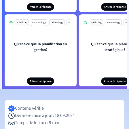
Afficer la réponse
Afficer la réponse
+ Add tag
Immunology
Cell Biology
Mo
+ Add tag
Immunology
Cell
Qu'est-ce que la planification en
Qu'est-ce que la planif
gestion?
stratégique?
Afficer la réponse
Afficer la réponse
Contenu vérifié
Dernière mise à jour: 18.09.2024
Temps de lecture: 9 min