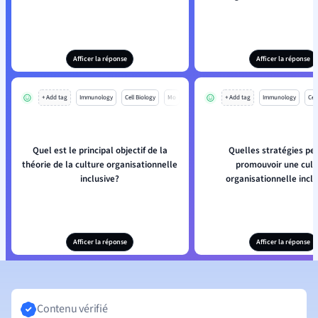
Afficer la réponse
Afficer la réponse
+ Add tag
Immunology
Cell Biology
Mo
+ Add tag
Immunology
Cell
Quel est le principal objectif de la
Quelles stratégies pe
théorie de la culture organisationnelle
promouvoir une cult
inclusive?
organisationnelle inclu
Afficer la réponse
Afficer la réponse
Contenu vérifié