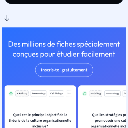
Des millions de fiches spécialement
conçues pour étudier facilement
Inscris-toi gratuitement
+ Add tag
Immunology
Cell Biology
Mo
+ Add tag
Immunology
Cell
Quel est le principal objectif de la
Quelles stratégies pe
théorie de la culture organisationnelle
promouvoir une cult
inclusive?
organisationnelle inclu