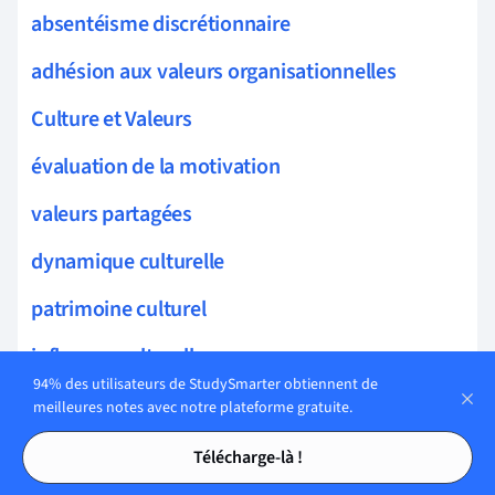
absentéisme discrétionnaire
adhésion aux valeurs organisationnelles
Culture et Valeurs
évaluation de la motivation
valeurs partagées
dynamique culturelle
patrimoine culturel
influence culturelle
94% des utilisateurs de StudySmarter obtiennent de
culture et communication
meilleures notes avec notre plateforme gratuite.
Tables des matières
Tables des matières
systèmes de valeurs
Télécharge-là !