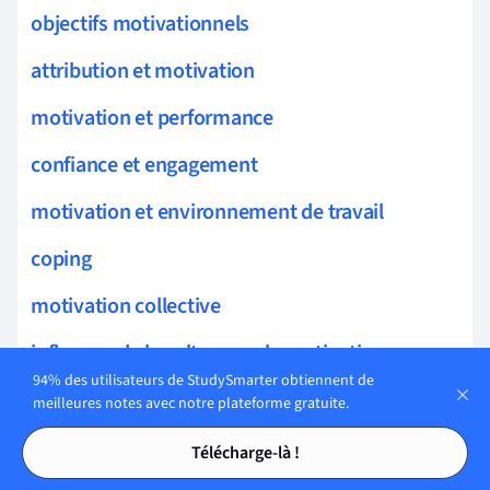
objectifs motivationnels
attribution et motivation
motivation et performance
confiance et engagement
motivation et environnement de travail
coping
motivation collective
influence de la culture sur la motivation
94% des utilisateurs de StudySmarter obtiennent de
motivation et satisfaction
meilleures notes avec notre plateforme gratuite.
Tables des matières
Tables des matières
motivation et implication
Télécharge-là !