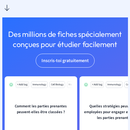
Des millions de fiches spécialement
conçues pour étudier facilement
Inscris-toi gratuitement
+ Add tag
Immunology
Cell Biology
Mo
+ Add tag
Immunology
Cell
Comment les parties prenantes
Quelles stratégies peuv
peuvent-elles être classées ?
employées pour engager ef
les parties prenante