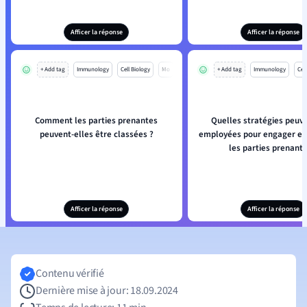
Afficer la réponse
Afficer la réponse
+ Add tag
Immunology
Cell Biology
Mo
+ Add tag
Immunology
Cell
Comment les parties prenantes
Quelles stratégies peuv
peuvent-elles être classées ?
employées pour engager ef
les parties prenante
Afficer la réponse
Afficer la réponse
Contenu vérifié
Dernière mise à jour: 18.09.2024