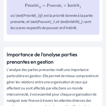
Priorité
i
j
=
Pouvoir
i
×
Intérêt
j
é
é
ê
où \text{Priorité}_{ij}\ est la priorité donnée à la partie
prenante, et \text{Pouvoir}_i\ et \text{Intérêt}_j\ sont
les scores respectifs de pouvoir et d'intérêt.
Importance de l'analyse parties
prenantes en gestion
L'analyse des parties prenantes revêt une importance
particulière en gestion. Elle permet de mieux comprendre et
gérer les relations entre une organisation et ceux qui
affectent ou sont affectés par elle.Dans un monde
interconnecté, il est essentiel pour chaque organisation de
naviguer avec finesse à travers les attentes diverses des