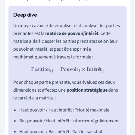
Un moyen avancé de visualiser et d'analyser les parties
prenantes est la
matrice de pouvoir/intérêt
. Cette
matrice aide à classer les parties prenantes selon leur
pouvoir et intérêt, et peut être exprimée
mathématiquement à travers la formule :
Position
i
j
=
Pouvoir
i
×
Intérêt
j
é
ê
Pour chaque partie prenante, vous évaluez ces deux
dimensions et affectez une
position stratégique
dans
le carré de la matrice :
Haut pouvoir / Haut intérêt : Priorité maximale.
Bas pouvoir / Haut intérêt : Informer régulièrement.
Haut pouvoir / Bas intérêt : Garder satisfait.