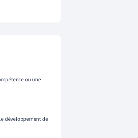
 compétence ou une
.
t le développement de