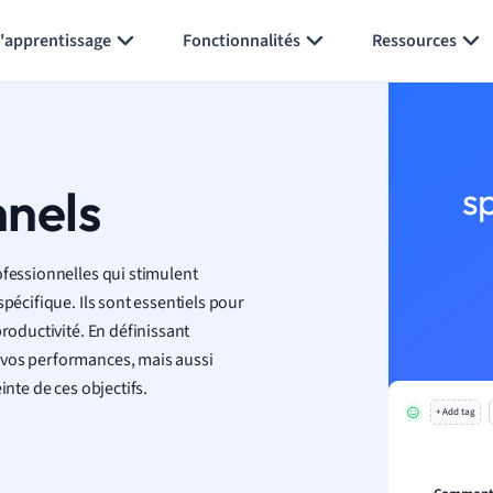
Générer des flashcards
Résumer la page
l'apprentissage
Fonctionnalités
Ressources
nnels
s
ofessionnelles qui stimulent
pécifique. Ils sont essentiels pour
roductivité. En définissant
 vos performances, mais aussi
inte de ces objectifs.
+ Add tag