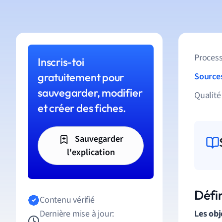
Process
Inscris-toi
gratuitement pour
Source
sauvegarder, modifier
Qualité
et créer des fiches.
Sauvegarder
l'explication
Défin
Contenu vérifié
Dernière mise à jour:
Les obj