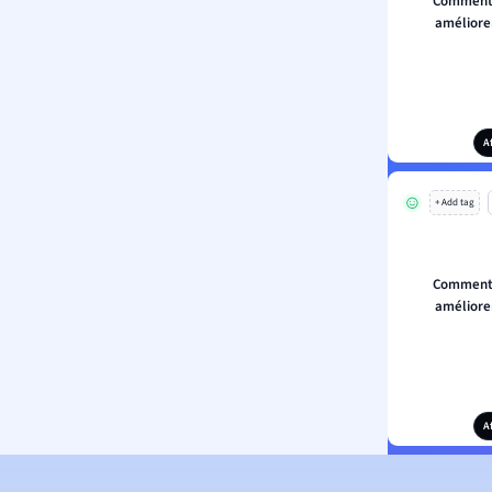
Comment 
amélioren
A
+ Add tag
Comment 
amélioren
A