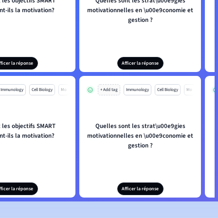
les objectifs SMART
Quelles sont les strat\u00e9gies
P
t-ils la motivation?
motivationnelles en \u00e9conomie et
gestion ?
fficer la réponse
Afficer la réponse
Immunology
Cell Biology
Mo
+ Add tag
Immunology
Cell Biology
Mo
les objectifs SMART
Quelles sont les strat\u00e9gies
P
t-ils la motivation?
motivationnelles en \u00e9conomie et
gestion ?
fficer la réponse
Afficer la réponse