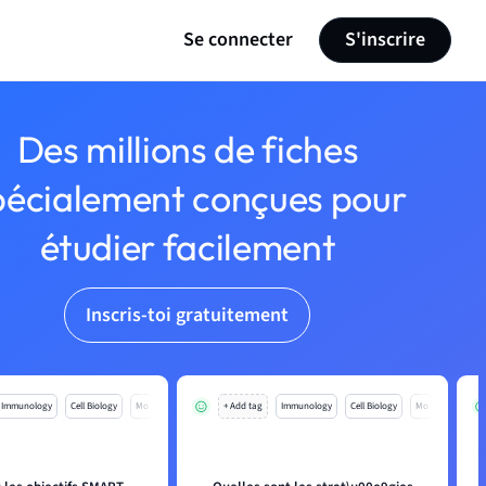
Se connecter
S'inscrire
Des millions de fiches
pécialement conçues pour
étudier facilement
Inscris-toi gratuitement
Immunology
Cell Biology
Mo
+ Add tag
Immunology
Cell Biology
Mo