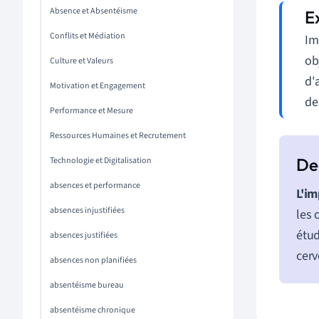
Absence et Absentéisme
Conflits et Médiation
Im
ob
Culture et Valeurs
d'
Motivation et Engagement
de
Performance et Mesure
Ressources Humaines et Recrutement
Technologie et Digitalisation
absences et performance
L'im
absences injustifiées
les 
étud
absences justifiées
cerv
absences non planifiées
absentéisme bureau
absentéisme chronique