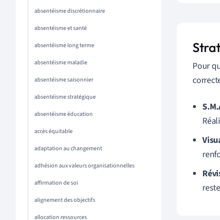
absentéisme discrétionnaire
absentéisme et santé
Strat
absentéisme long terme
absentéisme maladie
Pour qu
correct
absentéisme saisonnier
absentéisme stratégique
S.M.
absentéisme éducation
Réal
accès équitable
Visua
adaptation au changement
renf
adhésion aux valeurs organisationnelles
Révi
affirmation de soi
rest
alignement des objectifs
allocation ressources