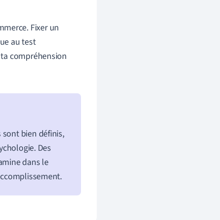
mmerce. Fixer un
que au test
er ta compréhension
 sont bien définis,
sychologie. Des
amine dans le
d'accomplissement.