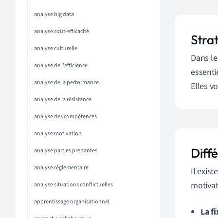
analyse big data
analyse coût-efficacité
Stra
analyse culturelle
Dans le
analyse de l'efficience
essenti
analyse de la performance
Elles v
analyse de la résistance
analyse des compétences
analyse motivation
Diff
analyse parties prenantes
analyse réglementaire
Il exis
motivat
analyse situations conflictuelles
apprentissage organisationnel
La fi