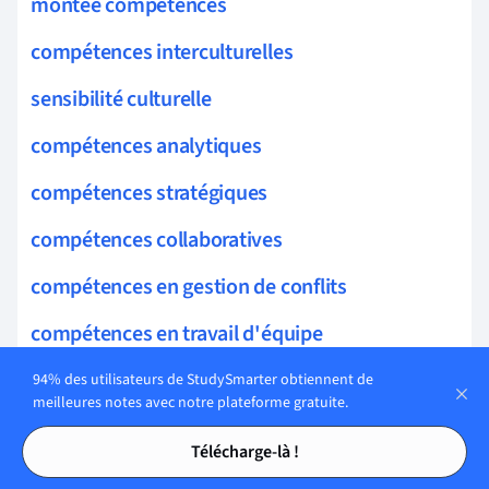
montée compétences
compétences interculturelles
sensibilité culturelle
compétences analytiques
compétences stratégiques
compétences collaboratives
compétences en gestion de conflits
compétences en travail d'équipe
gestion de performance
94% des utilisateurs de StudySmarter obtiennent de
meilleures notes avec notre plateforme gratuite.
compétences en gestion de projet
Tables des matières
Tables des matières
Télécharge-là !
compétences en pensée critique