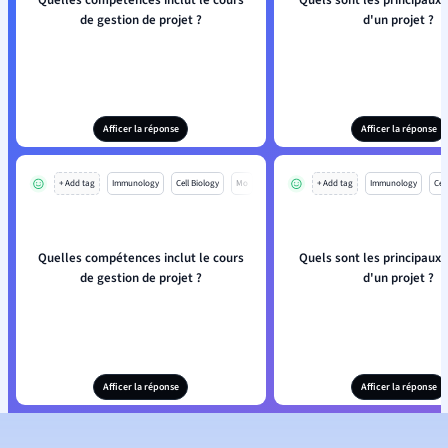
Quelles compétences inclut le cours
Quels sont les principaux
de gestion de projet ?
d'un projet ?
Afficer la réponse
Afficer la réponse
+ Add tag
Immunology
Cell Biology
Mo
+ Add tag
Immunology
Cell
Quelles compétences inclut le cours
Quels sont les principaux
de gestion de projet ?
d'un projet ?
Afficer la réponse
Afficer la réponse