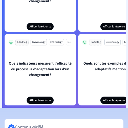
changement?
Afficer la réponse
Afficer la réponse
+ Add tag
Immunology
Cell Biology
Mo
+ Add tag
Immunology
Cell
Quels indicateurs mesurent l'efficacité
Quels sont les exemples d
du processus d'adaptation lors d'un
adaptatifs mentionn
changement?
Afficer la réponse
Afficer la réponse
Contenu vérifié