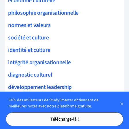
économie culturelle
philosophie organisationnelle
normes et valeurs
société et culture
identité et culture
intégrité organisationnelle
diagnostic culturel
développement leadership
compétences leadership
94% des utilisateurs de StudySmarter obtiennent de
meilleures notes avec notre plateforme gratuite.
motivation équipe
Tables des matières
Tables des matières
Télécharge-là !
autonomisation employés