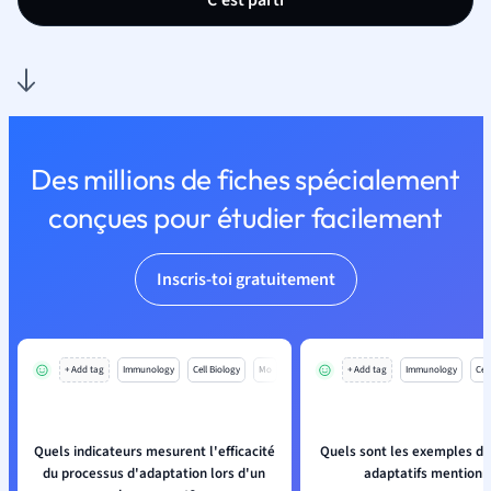
C'est parti
Des millions de fiches spécialement
conçues pour étudier facilement
Inscris-toi gratuitement
+ Add tag
Immunology
Cell Biology
Mo
+ Add tag
Immunology
Cell
Quels indicateurs mesurent l'efficacité
Quels sont les exemples d
du processus d'adaptation lors d'un
adaptatifs mentionn