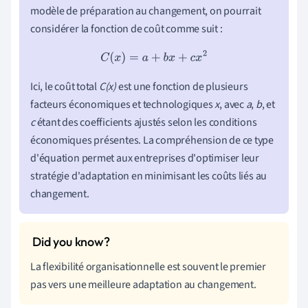
modèle de préparation au changement, on pourrait
considérer la fonction de coût comme suit :
C
(
x
)
=
a
+
b
x
+
c
x
2
Ici, le coût total
C(x)
est une fonction de plusieurs
facteurs économiques et technologiques
x
, avec
a
,
b
, et
c
étant des coefficients ajustés selon les conditions
économiques présentes. La compréhension de ce type
d'équation permet aux entreprises d'optimiser leur
stratégie d'adaptation en minimisant les coûts liés au
changement.
La flexibilité organisationnelle est souvent le premier
pas vers une meilleure adaptation au changement.