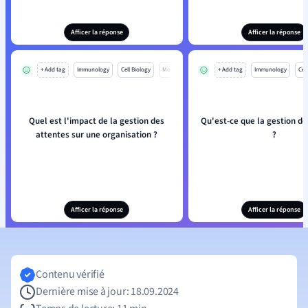
Afficer la réponse
Afficer la réponse
+ Add tag
Immunology
Cell Biology
Mo
+ Add tag
Immunology
Cell
Quel est l'impact de la gestion des
Qu'est-ce que la gestion de
attentes sur une organisation ?
?
Afficer la réponse
Afficer la réponse
Contenu vérifié
Dernière mise à jour: 18.09.2024