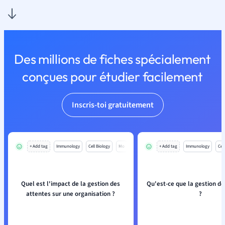
Des millions de fiches spécialement
conçues pour étudier facilement
Inscris-toi gratuitement
+ Add tag
Immunology
Cell Biology
Mo
+ Add tag
Immunology
Cell
Quel est l'impact de la gestion des
Qu'est-ce que la gestion de
attentes sur une organisation ?
?