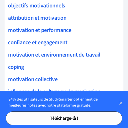
objectifs motivationnels
attribution et motivation
motivation et performance
confiance et engagement
motivation et environnement de travail
coping
motivation collective
influence de la culture sur la motivation
94% des utilisateurs de StudySmarter obtiennent de
motivation et satisfaction
meilleures notes avec notre plateforme gratuite.
Tables des matières
Tables des matières
motivation et implication
Télécharge-là !