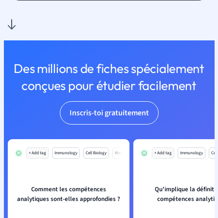
Des millions de fiches spécialement
conçues pour étudier facilement
Inscris-toi gratuitement
+ Add tag
Immunology
Cell Biology
Mo
+ Add tag
Immunology
Cell
Comment les compétences
Qu'implique la définiti
analytiques sont-elles approfondies ?
compétences analyti