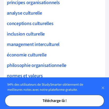
principes organisationnels
analyse culturelle
conceptions culturelles
inclusion culturelle
management interculturel
économie culturelle
philosophie organisationnelle
normes et valeurs
94% des utilisateurs de StudySmarter obtiennent de
société et culture
meilleures notes avec notre plateforme gratuite.
identité et culture
Tables des matières
Tables des matières
Télécharge-là !
intégrité organisationnelle