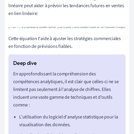
linéaire peut aider à prévoir les tendances futures en ventes
en lien linéaire:
y
=
m
x
+
c
,
où
y
représente la variable à prévoir,
m
est la
ù
é
à
é
é
é
à
pente,
x
est la variable d'entrée et
c
est l'ordonnée à l'origine.
Cette équation t'aide à ajuster les stratégies commerciales
en fonction de prévisions fiables.
En approfondissant la compréhension des
compétences analytiques, il est clair que celles-ci ne se
limitent pas seulement à l'analyse de chiffres. Elles
incluent une vaste gamme de techniques et d'outils
comme :
L'utilisation du logiciel d'analyse statistique pour la
visualisation des données.