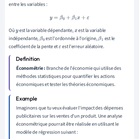
entre les variables :
y
=
β
0
+
β
1
x
+
ε
Où
est la variable dépendante,
est la variable
y
x
indépendante,
est l'ordonnée à l'origine,
est le
β
0
β
1
coefficient de la pente et
est l'erreur aléatoire.
ε
Économétrie :
Branche de l'économie qui utilise des
méthodes statistiques pour quantifier les actions
économiques et tester les théories économiques.
Imaginons que tu veux évaluer l'impact des dépenses
publicitaires sur les ventes d'un produit. Une analyse
économétrique pourrait être réalisée en utilisant le
modèle de régression suivant :