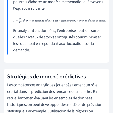
pourrais élaborer un modèle mathématique. Envoyons
l'équation suivante :
D
=
S
P
,
où
D
est la demande prévue,
S
est le stock courant,
ù
é
é
et
P
est la période de temps.
En analysant ces données, l'entreprise peut s'assurer
que les niveaux de stocks sont ajustés pour minimiser
les coûts tout en répondant aux fluctuations de la
demande.
Stratégies de marché prédictives
Les compétences analytiques jouent également un rôle
crucial dans la prédiction des tendances du marché. En
recueillant et en évaluant les ensembles de données
historiques, on peut développer des modèles de prévision
statistique. Par exemple, l'utilisation de la régression