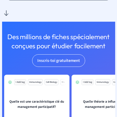
Des millions de fiches spécialement
conçues pour étudier facilement
Inscris-toi gratuitement
+ Add tag
Immunology
Cell Biology
Mo
+ Add tag
Immunology
Cell
Quelle est une caractéristique clé du
Quelle théorie a influe
management participatif?
management participa