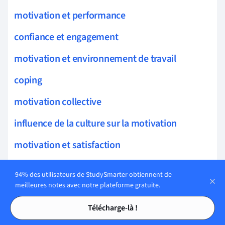
motivation et performance
confiance et engagement
motivation et environnement de travail
coping
motivation collective
influence de la culture sur la motivation
motivation et satisfaction
motivation et implication
94% des utilisateurs de StudySmarter obtiennent de
meilleures notes avec notre plateforme gratuite.
théorie des besoins
Tables des matières
Tables des matières
Télécharge-là !
théorie de la fixation des objectifs