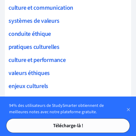
culture et communication
systèmes de valeurs
conduite éthique
pratiques culturelles
culture et performance
valeurs éthiques
enjeux culturels
identité organisationnelle
94% des utilisateurs de StudySmarter obtiennent de
culture et leadership
meilleures notes avec notre plateforme gratuite.
Tables des matières
Tables des matières
culture et innovation
Télécharge-là !