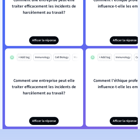
Comment une entreprise peut-elle
Comment l'éthique profes
traiter efficacement les incidents de
influence-t-elle les em
harcèlement au travail?
Afficer la réponse
Afficer la réponse
+ Add tag
Immunology
Cell Biology
Mo
+ Add tag
Immunology
Cell
Comment une entreprise peut-elle
Comment l'éthique profes
traiter efficacement les incidents de
influence-t-elle les em
harcèlement au travail?
Afficer la réponse
Afficer la réponse