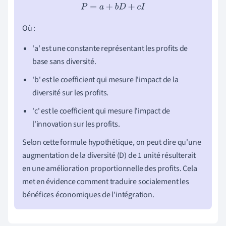
P
=
a
+
b
D
+
c
I
Où :
'a' est une constante représentant les profits de
base sans diversité.
'b' est le coefficient qui mesure l'impact de la
diversité sur les profits.
'c' est le coefficient qui mesure l'impact de
l'innovation sur les profits.
Selon cette formule hypothétique, on peut dire qu'une
augmentation de la diversité (D) de 1 unité résulterait
en une amélioration proportionnelle des profits. Cela
met en évidence comment traduire socialement les
bénéfices économiques de l'intégration.