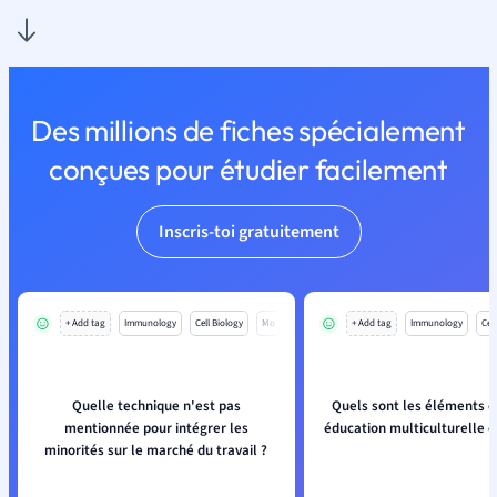
Des millions de fiches spécialement
conçues pour étudier facilement
Inscris-toi gratuitement
+ Add tag
Immunology
Cell Biology
Mo
+ Add tag
Immunology
Cell
Quelle technique n'est pas
Quels sont les éléments c
mentionnée pour intégrer les
éducation multiculturelle e
minorités sur le marché du travail ?