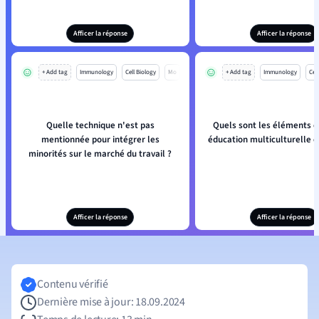
Afficer la réponse
Afficer la réponse
+ Add tag
Immunology
Cell Biology
Mo
+ Add tag
Immunology
Cell
Quelle technique n'est pas
Quels sont les éléments c
mentionnée pour intégrer les
éducation multiculturelle e
minorités sur le marché du travail ?
Afficer la réponse
Afficer la réponse
Contenu vérifié
Dernière mise à jour: 18.09.2024