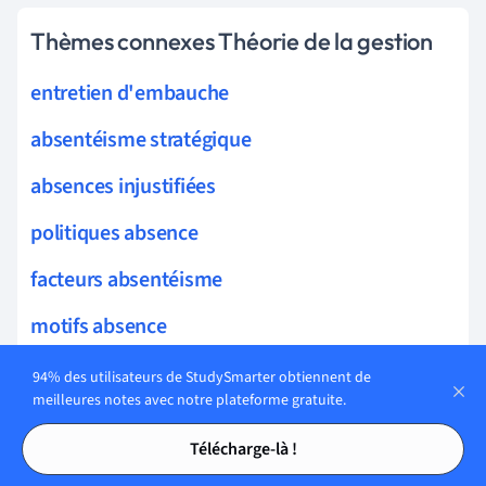
Thèmes connexes Théorie de la gestion
entretien d'embauche
absentéisme stratégique
absences injustifiées
politiques absence
facteurs absentéisme
motifs absence
absences justifiées
94% des utilisateurs de StudySmarter obtiennent de
meilleures notes avec notre plateforme gratuite.
absences non planifiées
Tables des matières
Tables des matières
Télécharge-là !
absentéisme chronique