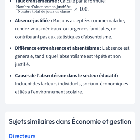
Taux d'absentéisme :
Calculé par la formule :
é
.
Nombre d'absences non
justifiées
Nombre total de jours de
Absence justifiée :
Raisons acceptées comme maladie,
classe
×
100
rendez-vous médicaux, ou urgences familiales, ne
contribuant pas aux statistiques d'absentéisme.
Différence entre absence et absentéisme :
L'absence est
générale, tandis que l'absentéisme est répété et non
justifié.
Causes de l'absentéisme dans le secteur éducatif :
Incluent des facteurs individuels, sociaux, économiques,
et liés à l'environnement scolaire.
Sujets similaires dans Économie et gestion
Directeurs