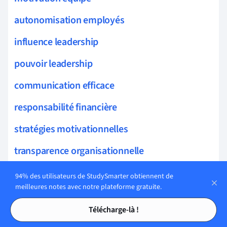
autonomisation employés
influence leadership
pouvoir leadership
communication efficace
responsabilité financière
stratégies motivationnelles
transparence organisationnelle
leadership émergent
94% des utilisateurs de StudySmarter obtiennent de
meilleures notes avec notre plateforme gratuite.
intégrité leadership
Tables des matières
Tables des matières
Télécharge-là !
autorité leadership