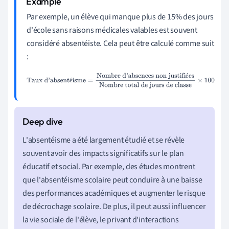
Par exemple, un élève qui manque plus de 15% des jours
d'école sans raisons médicales valables est souvent
considéré absentéiste. Cela peut être calculé comme suit
:
é
Taux d'absentéisme
=
Nombre d'absences non
é
justifiées
Nombre total de jours de classe
×
100
L'absentéisme a été largement étudié et se révèle
souvent avoir des impacts significatifs sur le plan
éducatif et social. Par exemple, des études montrent
que l'absentéisme scolaire peut conduire à une baisse
des performances académiques et augmenter le risque
de décrochage scolaire. De plus, il peut aussi influencer
la vie sociale de l'élève, le privant d'interactions