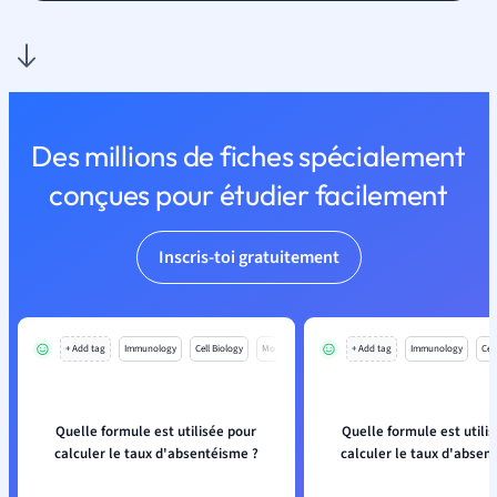
Des millions de fiches spécialement
conçues pour étudier facilement
Inscris-toi gratuitement
+ Add tag
Immunology
Cell Biology
Mo
+ Add tag
Immunology
Cell
Quelle formule est utilisée pour
Quelle formule est utili
calculer le taux d'absentéisme ?
calculer le taux d'absen