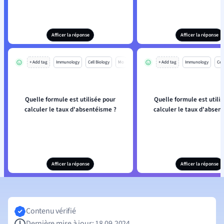
Afficer la réponse
Afficer la réponse
+ Add tag
Immunology
Cell Biology
Mo
+ Add tag
Immunology
Cell
Quelle formule est utilisée pour
Quelle formule est utili
calculer le taux d'absentéisme ?
calculer le taux d'absen
Afficer la réponse
Afficer la réponse
Contenu vérifié
Dernière mise à jour: 18.09.2024