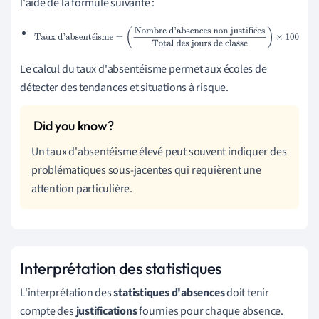
l'aide de la formule suivante :
Taux d'absentéisme
=
(
Nombre d'absences non
é
é
justifiées
Total des jours de classe
)
×
100
Le calcul du taux d'absentéisme permet aux écoles de
détecter des tendances et situations à risque.
Un taux d'absentéisme élevé peut souvent indiquer des
problématiques sous-jacentes qui requièrent une
attention particulière.
Interprétation des statistiques
L'interprétation des
statistiques d'absences
doit tenir
compte des
justifications
fournies pour chaque absence.