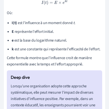
I
(
t
)
=
E
×
e
k
t
Où:
I(t)
est l'influence à un moment donné
t
.
E
représente l'effort initial.
e
est la base du logarithme naturel.
k
est une constante qui représente l'efficacité de l'effort.
Cette formule montre que l'influence croit de manière
exponentielle avec le temps et l'effort approprié.
Lorsqu'une organisation adopte cette approche
systématique, elle peut mesurer l'impact de diverses
initiatives d'influence positive. Par exemple, dans un
contexte éducatif, les enseignants pourraient voir une