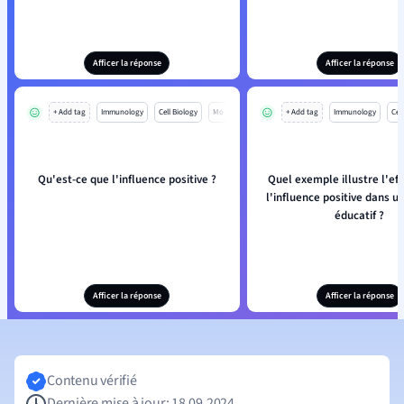
Afficer la réponse
Afficer la réponse
+ Add tag
Immunology
Cell Biology
Mo
+ Add tag
Immunology
Cell
Qu'est-ce que l'influence positive ?
Quel exemple illustre l'eff
l'influence positive dans u
éducatif ?
Afficer la réponse
Afficer la réponse
Contenu vérifié
Dernière mise à jour: 18.09.2024