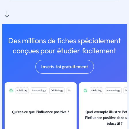
Des millions de fiches spécialement
conçues pour étudier facilement
Inscris-toi gratuitement
+ Add tag
Immunology
Cell Biology
Mo
+ Add tag
Immunology
Cell
Qu'est-ce que l'influence positive ?
Quel exemple illustre l'eff
l'influence positive dans u
éducatif ?