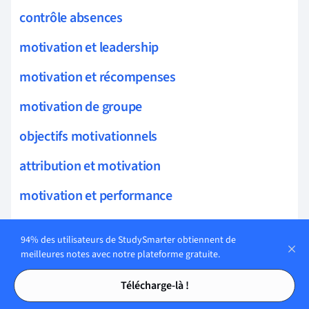
contrôle absences
motivation et leadership
motivation et récompenses
motivation de groupe
objectifs motivationnels
attribution et motivation
motivation et performance
confiance et engagement
94% des utilisateurs de StudySmarter obtiennent de
motivation et environnement de travail
meilleures notes avec notre plateforme gratuite.
Tables des matières
Tables des matières
coping
Télécharge-là !