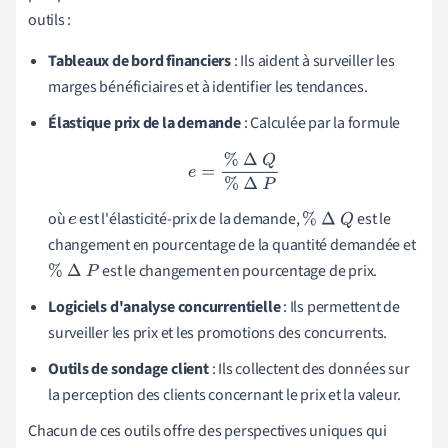
outils :
Tableaux de bord financiers
: Ils aident à surveiller les
marges bénéficiaires et à identifier les tendances.
Élastique prix de la demande
: Calculée par la formule
e
=
%
Δ
Q
%
Δ
P
où
est l'élasticité-prix de la demande,
est le
e
%
Δ
Q
changement en pourcentage de la quantité demandée et
est le changement en pourcentage de prix.
%
Δ
P
Logiciels d'analyse concurrentielle
: Ils permettent de
surveiller les prix et les promotions des concurrents.
Outils de sondage client
: Ils collectent des données sur
la perception des clients concernant le prix et la valeur.
Chacun de ces outils offre des perspectives uniques qui