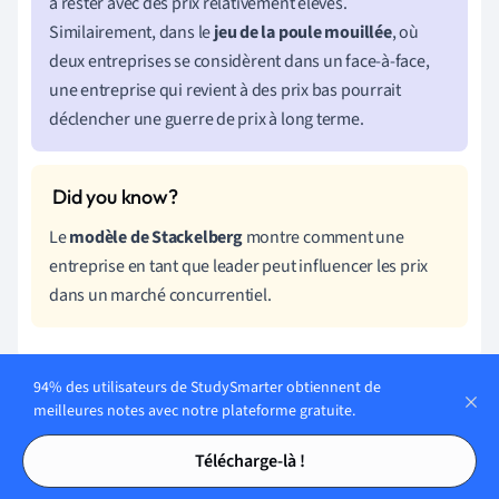
à rester avec des prix relativement élevés.
Similairement, dans le
jeu de la poule mouillée
, où
deux entreprises se considèrent dans un face-à-face,
une entreprise qui revient à des prix bas pourrait
déclencher une guerre de prix à long terme.
Le
modèle de Stackelberg
montre comment une
entreprise en tant que leader peut influencer les prix
dans un marché concurrentiel.
94% des utilisateurs de StudySmarter obtiennent de
meilleures notes avec notre plateforme gratuite.
Stratégie des prix exemple et techniques
Tables des matières
Tables des matières
Analyser les techniques de
stratégie des prix
est essentiel
Télécharge-là !
pour comprendre comment maximiser à la fois les profits et