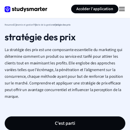
Générer des flashcards
Résumer la page
Accéder l'application
Resumes
Économie et gestion
Théorie de la gestion
stratégie des prix
stratégie des prix
La stratégie des prix est une composante essentielle du marketing qui
détermine comment un produit ou service est tarifé pour attirer les
clients tout en maximisant les profits. Elle englobe des approches
variées telles que l'écrémage, la pénétration et l’alignement sur la
concurrence, chaque méthode ayant pour but de renforcer la position
sur le marché. Comprendre et appliquer une stratégie de prix efficace
peut offrir un avantage concurrentiel et influencer la perception de la
marque.
C'est parti