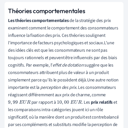
Théories comportementales
Les théories comportementales
de la stratégie des prix
examinent comment le comportement des consommateurs
influence la fixation des prix. Ces théories soulignent
l'importance de facteurs psychologiques et sociaux.L'une
des idées clés est que les consommateurs ne sont pas
toujours rationnels et peuvent être influencés par des biais
cognitifs. Par exemple, l'
effet de dotation
suggère que les
consommateurs attribuent plus de valeur à un produit
simplement parce qu'ils le possèdent déjà.Une autre notion
importante est la
perception des prix
. Les consommateurs
réagissent différemment aux prix de charme, comme
par rapport à
. Les
prix relatifs
et
9
,
99
E
U
R
10
,
00
E
U
R
les comparaisons intra-catégories jouent ici un rôle
significatif, où la manière dont un produit est contrebalancé
par ses compléments et substituts modifie la perception de