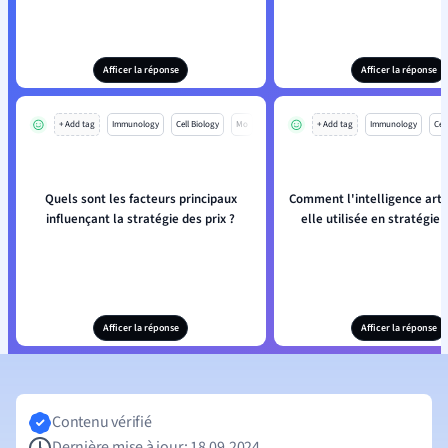
Afficer la réponse
Afficer la réponse
+ Add tag
Immunology
Cell Biology
Mo
+ Add tag
Immunology
Cell
Quels sont les facteurs principaux
Comment l'intelligence artifi
influençant la stratégie des prix ?
elle utilisée en stratégie 
Afficer la réponse
Afficer la réponse
Contenu vérifié
Dernière mise à jour: 18.09.2024