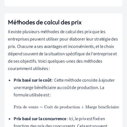
Méthodes de calcul des prix
Il existe plusieurs méthodes de calcul des prix que les
entreprises peuvent utiliser pour élaborer leur stratégie des
prix. Chacune a ses avantages et inconvénients, et le choix
dépend souvent de la situation spécifique de l'entreprise et
de ses objectifs. Voici quelques-unes des méthodes
couramment utilisées :
Prix basé sur le coût
: Cette méthode consiste à ajouter
une marge bénéficiaire au coût de production. La
formule utilisée est :
Prix de vente
=
Coût de production
+
Marge bénéficiaire
û
é
é
Prix basé sur la concurrence
: Ici, le prix est fixé en
fonction des prix des concurrents. Cela est souvent