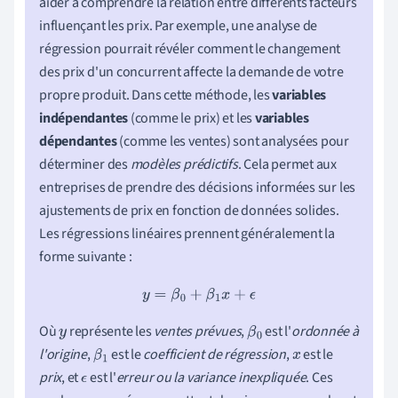
aider à comprendre la relation entre différents facteurs
influençant les prix. Par exemple, une analyse de
régression pourrait révéler comment le changement
des prix d'un concurrent affecte la demande de votre
propre produit. Dans cette méthode, les
variables
indépendantes
(comme le prix) et les
variables
dépendantes
(comme les ventes) sont analysées pour
déterminer des
modèles prédictifs
. Cela permet aux
entreprises de prendre des décisions informées sur les
ajustements de prix en fonction de données solides.
Les régressions linéaires prennent généralement la
forme suivante :
y
=
β
0
+
β
1
x
+
ϵ
Où
représente les
ventes prévues
,
est l'
ordonnée à
y
β
0
l'origine
,
est le
coefficient de régression
,
est le
β
1
x
prix
, et
est l'
erreur ou la variance inexpliquée
. Ces
ϵ