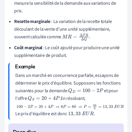
mesure la sensibilité de la demande aux variations de
prix.
Recette marginale
: La variation de la recette totale
découlant de la vente d'une unité supplémentaire,
souvent calculée comme
.
M
R
=
Δ
T
R
Δ
Q
Coût marginal
: Le coût ajouté pour produire une unité
supplémentaire de produit.
Dans un marché en concurrence parfaite, essayons de
déterminer le prix d'équilibre. Supposons les fonctions
suivantes pour la demande
et pour
Q
D
=
100
−
2
P
l'offre
.En résolvant,
Q
S
=
20
+
4
P
100
−
2
P
=
20
+
4
P
⇒
6
P
=
80
⇒
P
=
80
6
=
13
,
33
E
U
R
Le prix d'équilibre est donc
.
13
,
33
E
U
R