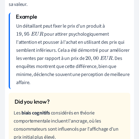
sa valeur.
Un détaillant peut fixer le prix d'un produit à
pour attirer psychologiquement
19
,
95
E
U
R
l'attention et pousser à l'achat en utilisant des prix qui
semblent inférieurs. Cela a été démontré pour améliorer
les ventes par rapport à un prix de
. Des
20
,
00
E
U
R
enquêtes montrent que cette différence, bien que
minime, déclenche souvent une perception de meilleure
affaire.
Les
biais cognitifs
considérés en théorie
comportementale incluent l'ancrage, où les
consommateurs sont influencés par l'affichage d'un
prix initial plus élevé.