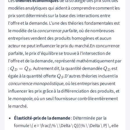
Les
théories économiques
de la stratégie des prix sont des
modèles analytiques qui aident à comprendre comment les
prix sont déterminés sur la base des interactions entre
l'offre et la demande. L'une des théories fondamentales est
le modèle de la
concurrence parfaite
, où de nombreuses
entreprises vendent des produits homogènes et aucun
acteur ne peut influencer le prix du marché.En concurrence
parfaite, le prix d'équilibre se trouve à l'intersection de
l'offre et de la demande, représenté mathématiquement par
:
. Autrement dit, la quantité demandée
est
Q
D
=
Q
S
Q
D
égale à la quantité offerte
.D'autres théories incluent la
Q
S
concurrence monopolistique
, où les entreprises peuvent
influencer les prix grâce à la différenciation des produits, et
le
monopole
, où un seul fournisseur contrôle entièrement
le marché.
Élasticité-prix de la demande
: Déterminée par la
formule \( e = \frac{\% \ \Delta \ Q}{\% \ \Delta \ P} \, elle