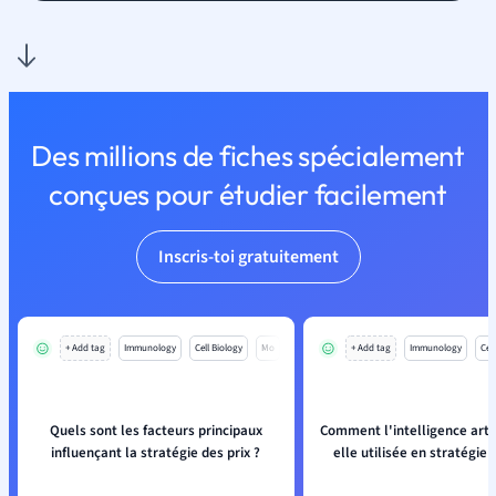
Des millions de fiches spécialement
conçues pour étudier facilement
Inscris-toi gratuitement
+ Add tag
Immunology
Cell Biology
Mo
+ Add tag
Immunology
Cell
Quels sont les facteurs principaux
Comment l'intelligence artifi
influençant la stratégie des prix ?
elle utilisée en stratégie 