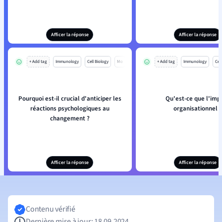
Afficer la réponse
Afficer la réponse
+ Add tag
Immunology
Cell Biology
Mo
+ Add tag
Immunology
Cell
Pourquoi est-il crucial d'anticiper les
Qu'est-ce que l'imp
réactions psychologiques au
organisationnel ?
changement ?
Afficer la réponse
Afficer la réponse
Contenu vérifié
Dernière mise à jour: 18.09.2024