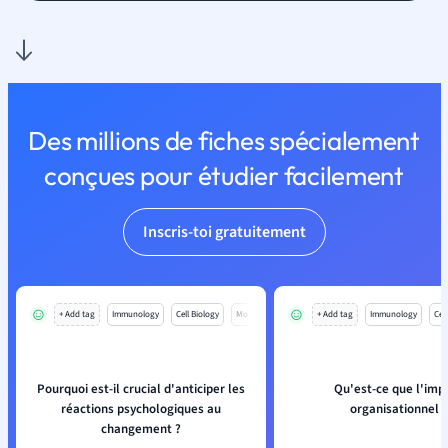
Des millions de fiches spécialement
conçues pour étudier facilement
Inscris-toi gratuitement
+ Add tag
Immunology
Cell Biology
Mo
+ Add tag
Immunology
Cell
Pourquoi est-il crucial d'anticiper les
Qu'est-ce que l'imp
réactions psychologiques au
organisationnel ?
changement ?