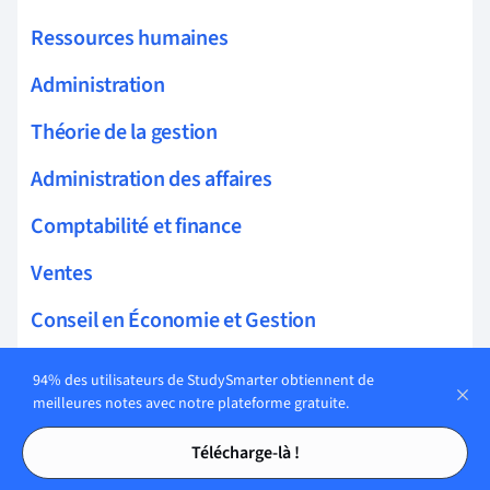
Ressources humaines
Administration
Théorie de la gestion
Administration des affaires
Comptabilité et finance
Ventes
Conseil en Économie et Gestion
Culture financière
94% des utilisateurs de StudySmarter obtiennent de
meilleures notes avec notre plateforme gratuite.
Acquisition de talents
Tables des matières
Tables des matières
Télécharge-là !
Startups