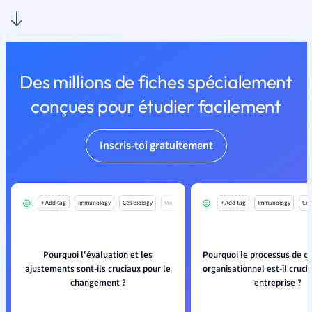
Des millions de fiches spécialement
conçues pour étudier facilement
Inscris-toi gratuitement
+ Add tag
Immunology
Cell Biology
Mo
+ Add tag
Immunology
Cell
Pourquoi l'évaluation et les
Pourquoi le processus de 
ajustements sont-ils cruciaux pour le
organisationnel est-il cruci
changement ?
entreprise ?