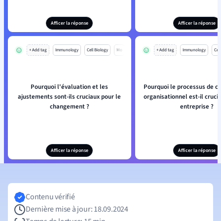
Afficer la réponse
Afficer la réponse
+ Add tag
Immunology
Cell Biology
Mo
+ Add tag
Immunology
Cell
Pourquoi l'évaluation et les
Pourquoi le processus de 
ajustements sont-ils cruciaux pour le
organisationnel est-il cruci
changement ?
entreprise ?
Afficer la réponse
Afficer la réponse
Contenu vérifié
Dernière mise à jour: 18.09.2024