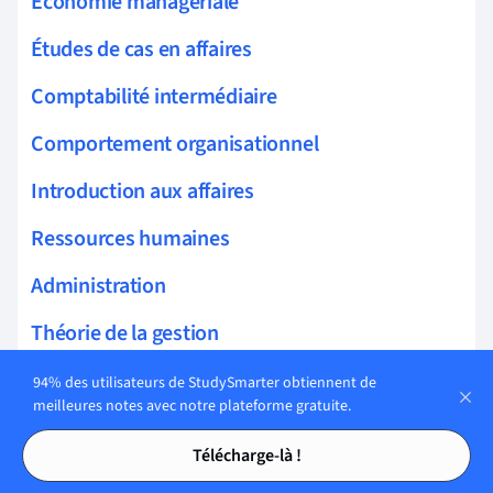
Économie managériale
Études de cas en affaires
Comptabilité intermédiaire
Comportement organisationnel
Introduction aux affaires
Ressources humaines
Administration
Théorie de la gestion
Administration des affaires
94% des utilisateurs de StudySmarter obtiennent de
meilleures notes avec notre plateforme gratuite.
Comptabilité et finance
Tables des matières
Tables des matières
Télécharge-là !
Ventes