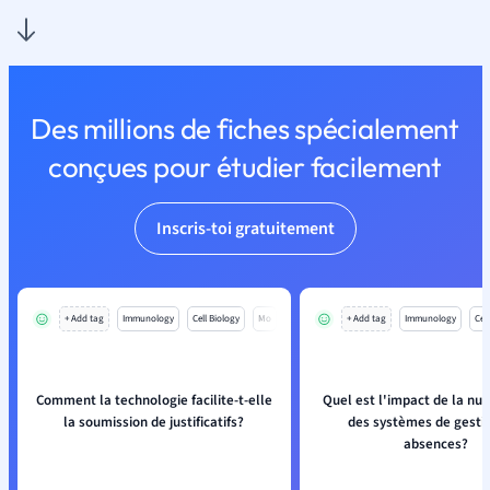
Des millions de fiches spécialement
conçues pour étudier facilement
Inscris-toi gratuitement
+ Add tag
Immunology
Cell Biology
Mo
+ Add tag
Immunology
Cell
Comment la technologie facilite-t-elle
Quel est l'impact de la nu
la soumission de justificatifs?
des systèmes de gesti
absences?