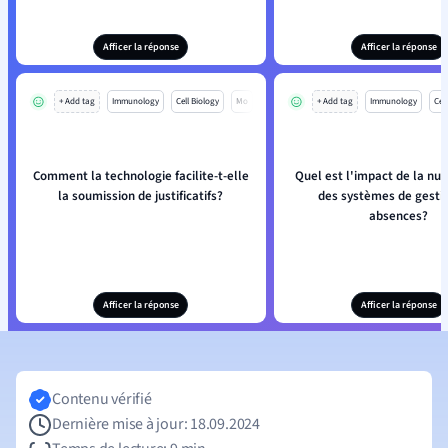
Afficer la réponse
Afficer la réponse
+ Add tag
Immunology
Cell Biology
Mo
+ Add tag
Immunology
Cell
Comment la technologie facilite-t-elle
Quel est l'impact de la nu
la soumission de justificatifs?
des systèmes de gesti
absences?
Afficer la réponse
Afficer la réponse
Contenu vérifié
Dernière mise à jour: 18.09.2024