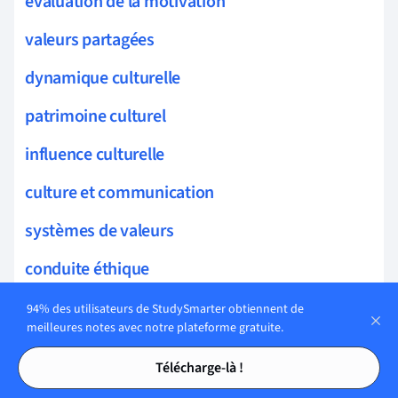
évaluation de la motivation
valeurs partagées
dynamique culturelle
patrimoine culturel
influence culturelle
culture et communication
systèmes de valeurs
conduite éthique
pratiques culturelles
94% des utilisateurs de StudySmarter obtiennent de
meilleures notes avec notre plateforme gratuite.
culture et performance
Tables des matières
Tables des matières
Télécharge-là !
valeurs éthiques