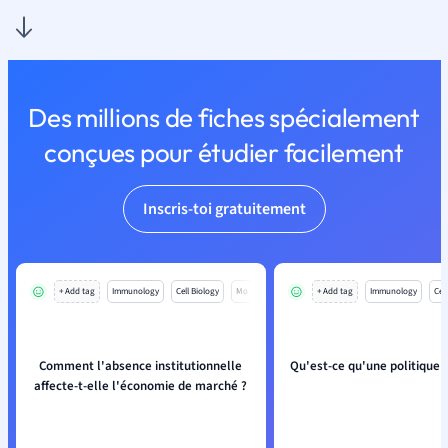
Des millions de fiches spécialement
conçues pour étudier facilement
Inscris-toi gratuitement
+ Add tag
Immunology
Cell Biology
Mo
+ Add tag
Immunology
Cell
Comment l'absence institutionnelle
Qu'est-ce qu'une politique
affecte-t-elle l'économie de marché ?