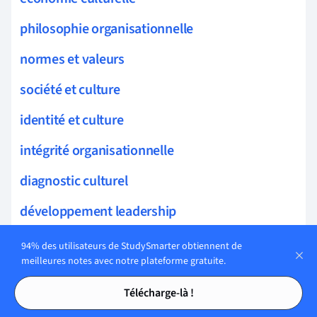
philosophie organisationnelle
normes et valeurs
société et culture
identité et culture
intégrité organisationnelle
diagnostic culturel
développement leadership
compétences leadership
94% des utilisateurs de StudySmarter obtiennent de
meilleures notes avec notre plateforme gratuite.
motivation équipe
Tables des matières
Tables des matières
Télécharge-là !
autonomisation employés