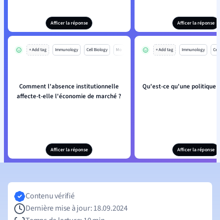
Afficer la réponse
Afficer la réponse
+ Add tag
Immunology
Cell Biology
Mo
+ Add tag
Immunology
Cell
Comment l'absence institutionnelle
Qu'est-ce qu'une politique
affecte-t-elle l'économie de marché ?
Afficer la réponse
Afficer la réponse
Contenu vérifié
Dernière mise à jour: 18.09.2024