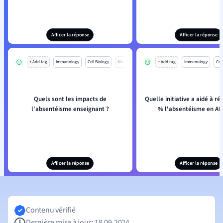
Afficer la réponse
Afficer la réponse
+ Add tag
Immunology
Cell Biology
Mo
+ Add tag
Immunology
Cell
Quels sont les impacts de
Quelle initiative a aidé à ré
l'absentéisme enseignant ?
% l'absentéisme en Afr
Afficer la réponse
Afficer la réponse
Contenu vérifié
Dernière mise à jour: 18.09.2024