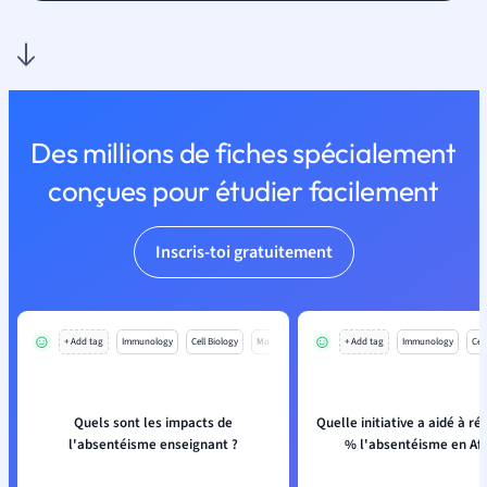
Des millions de fiches spécialement
conçues pour étudier facilement
Inscris-toi gratuitement
+ Add tag
Immunology
Cell Biology
Mo
+ Add tag
Immunology
Cell
Quels sont les impacts de
Quelle initiative a aidé à ré
l'absentéisme enseignant ?
% l'absentéisme en Afr