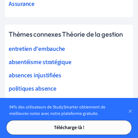
Assurance
Thèmes connexes Théorie de la gestion
entretien d'embauche
absentéisme stratégique
absences injustifiées
politiques absence
facteurs absentéisme
94% des utilisateurs de StudySmarter obtiennent de
meilleures notes avec notre plateforme gratuite.
motifs absence
Tables des matières
Tables des matières
absences justifiées
Télécharge-là !