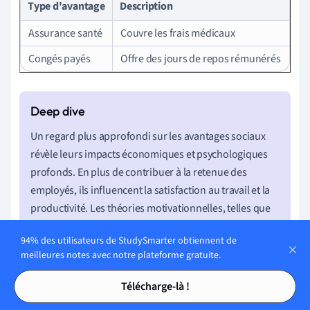
Type d'avantage
Description
Assurance santé
Couvre les frais médicaux
Congés payés
Offre des jours de repos rémunérés
Un regard plus approfondi sur les avantages sociaux
révèle leurs impacts économiques et psychologiques
profonds. En plus de contribuer à la retenue des
employés, ils influencent la satisfaction au travail et la
productivité. Les théories motivationnelles, telles que
celles de Herzberg, suggèrent que certains avantages,
94% des utilisateurs de StudySmarter obtiennent de
comme le développement professionnel ou un bon
meilleures notes avec notre plateforme gratuite.
environnement de travail, peuvent être de puissants
Tables des matières
Tables des matières
moteurs de motivation intrinsèques. D'autre part,
Télécharge-là !
inclure des avantages innovants, tels que le télétravail