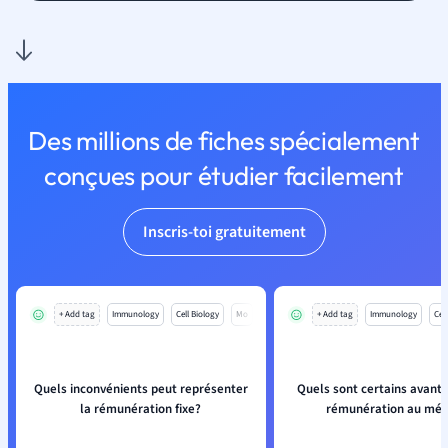
Des millions de fiches spécialement
conçues pour étudier facilement
Inscris-toi gratuitement
+ Add tag
Immunology
Cell Biology
Mo
+ Add tag
Immunology
Cell
Quels inconvénients peut représenter
Quels sont certains avanta
la rémunération fixe?
rémunération au méri