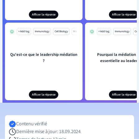
Afficer la réponse
Afficer la réponse
+ Add tag
Immunology
Cell Biology
Mo
+ Add tag
Immunology
Cell
Qu'est-ce que le leadership médiation
Pourquoi la médiation e
?
essentielle au leaders
Afficer la réponse
Afficer la réponse
Contenu vérifié
Dernière mise à jour: 18.09.2024