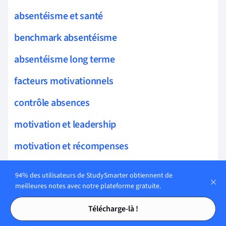
absentéisme et santé
benchmark absentéisme
absentéisme long terme
facteurs motivationnels
contrôle absences
motivation et leadership
motivation et récompenses
motivation de groupe
94% des utilisateurs de StudySmarter obtiennent de
meilleures notes avec notre plateforme gratuite.
objectifs motivationnels
Tables des matières
Tables des matières
Télécharge-là !
attribution et motivation