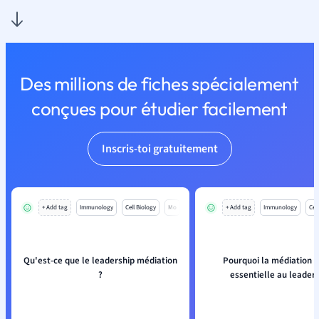
Des millions de fiches spécialement
conçues pour étudier facilement
Inscris-toi gratuitement
+ Add tag
Immunology
Cell Biology
Mo
+ Add tag
Immunology
Cell
Qu'est-ce que le leadership médiation
Pourquoi la médiation e
?
essentielle au leaders