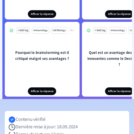
Afficer la réponse
Afficer la réponse
+ Add tag
Immunology
Cell Biology
Mo
+ Add tag
Immunology
Cell
Pourquoi le brainstorming est-il
Quel est un avantage des
critiqué malgré ses avantages ?
innovantes comme le Desig
?
Afficer la réponse
Afficer la réponse
Contenu vérifié
Dernière mise à jour: 18.09.2024