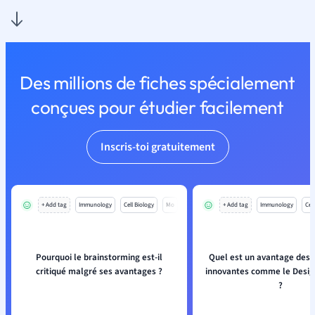
Des millions de fiches spécialement
conçues pour étudier facilement
Inscris-toi gratuitement
+ Add tag
Immunology
Cell Biology
Mo
+ Add tag
Immunology
Cell
Pourquoi le brainstorming est-il
Quel est un avantage des
critiqué malgré ses avantages ?
innovantes comme le Desig
?