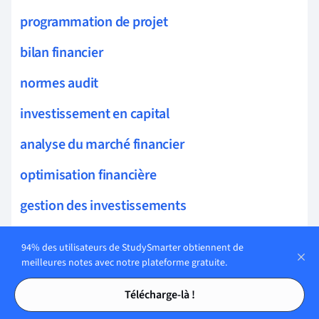
programmation de projet
bilan financier
normes audit
investissement en capital
analyse du marché financier
optimisation financière
gestion des investissements
gestion de trésorerie
94% des utilisateurs de StudySmarter obtiennent de
meilleures notes avec notre plateforme gratuite.
analyse coût-avantage
Tables des matières
Tables des matières
Télécharge-là !
finance internationale