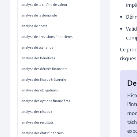
impl
analyse de la chaîne de valeur
analyse de la demande
Défin
analyse de poste
Vali
comp
analyse de prévisions financières
analyse de scénarios
Ce proc
risques
analyse des bénéfices
analyse des dérivés financiers
analyse des flux de trésorerie
analyse des obligations
Hist
analyse des options financières
l'in
analyse des réseaux
modè
tâch
analyse des résultats
expo
analyse des états financiers