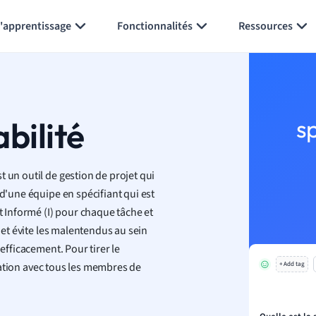
Générer des flashcards
Résumer la page
l'apprentissage
Fonctionnalités
Ressources
bilité
s
 un outil de gestion de projet qui
 d'une équipe en spécifiant qui est
t Informé (I) pour chaque tâche et
n et évite les malentendus au sein
efficacement. Pour tirer le
boration avec tous les membres de
+ Add tag