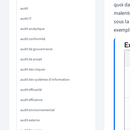
quoi dan
audit
malente
audit IT
sous la
audit analytique
exemple
audit conformité
audit de gouvernance
audit de projet
audit des risques
audit des systèmes d'information
audit efficacité
audit efficience
audit environnemental
audit externe