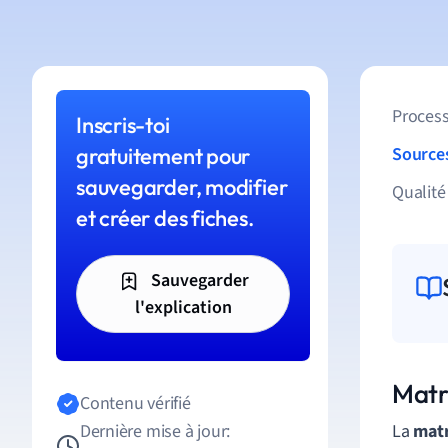
Process
Inscris-toi
gratuitement pour
Source
sauvegarder, modifier
Qualité
et créer des fiches.
Sauvegarder
l'explication
Matri
Contenu vérifié
Dernière mise à jour:
La
matr