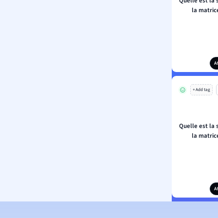
Quelle est la 
la matric
A
+ Add tag
Quelle est la 
la matric
A