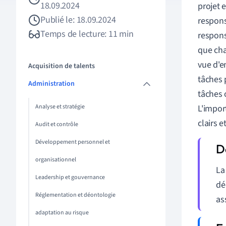
18.09.2024
projet e
Publié le: 18.09.2024
respons
Temps de lecture: 11 min
respons
que cha
vue d'e
Acquisition de talents
tâches 
Administration
tâches 
Analyse et stratégie
L'impor
clairs e
Audit et contrôle
Développement personnel et
organisationnel
L
Leadership et gouvernance
dé
Réglementation et déontologie
as
adaptation au risque