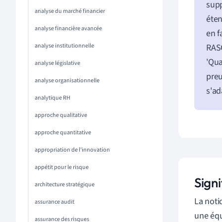
supp
analyse du marché financier
éten
analyse financière avancée
en f
analyse institutionnelle
RASC
'Qua
analyse législative
preu
analyse organisationnelle
s'ad
analytique RH
approche qualitative
approche quantitative
appropriation de l'innovation
appétit pour le risque
Signi
architecture stratégique
La not
assurance audit
une équ
assurance des risques