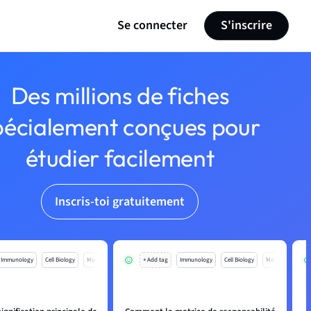
Se connecter
S'inscrire
Des millions de fiches
pécialement conçues pour
étudier facilement
Inscris-toi gratuitement
Immunology
Cell Biology
Mo
+ Add tag
Immunology
Cell Biology
Mo