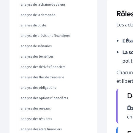
analyse de la chaîne de valeur
Rôles
analyse de la demande
Les act
analyse de poste
analyse de prévisions financières
L'Éta
analyse de scénarios
La so
analyse des bénéfices
polit
analyse des dérivés financiers
Chacun 
analyse des flux de trésorerie
et liber
analyse des obligations
analyse des options financières
Ét
analyse des réseaux
ch
analyse des résultats
analyse des états financiers