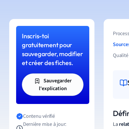
Process
Inscris-toi
gratuitement pour
Source
sauvegarder, modifier
Qualité
et créer des fiches.
Sauvegarder
l'explication
Défin
Contenu vérifié
Dernière mise à jour:
La
rela