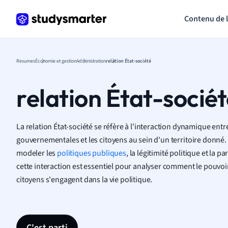
Contenu de 
Resumes
Économie et gestion
Administration
relation État-société
relation État-socié
La relation État-société se réfère à l'interaction dynamique entre
gouvernementales et les citoyens au sein d'un territoire donné. 
modeler les
politiques publiques
, la légitimité politique et la
cette interaction est essentiel pour analyser comment le pouvoi
citoyens s'engagent dans la vie politique.
C'est parti