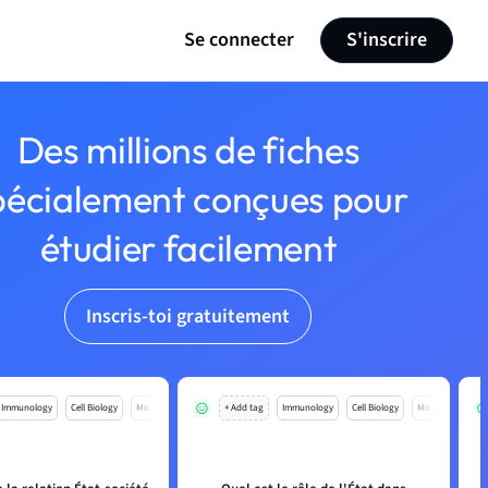
Se connecter
S'inscrire
Des millions de fiches
pécialement conçues pour
étudier facilement
Inscris-toi gratuitement
Immunology
Cell Biology
Mo
+ Add tag
Immunology
Cell Biology
Mo