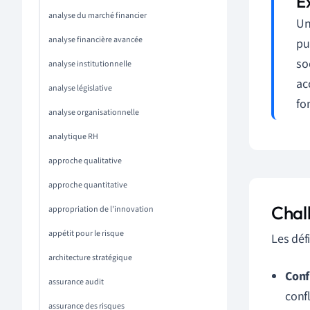
analyse du marché financier
Un
analyse financière avancée
pu
so
analyse institutionnelle
ac
analyse législative
fo
analyse organisationnelle
analytique RH
approche qualitative
approche quantitative
Chall
appropriation de l'innovation
appétit pour le risque
Les déf
architecture stratégique
Confl
assurance audit
conf
assurance des risques