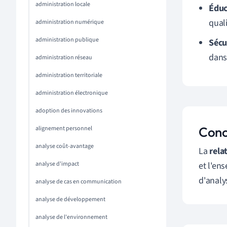
administration locale
Éduc
quali
administration numérique
administration publique
Sécur
dans 
administration réseau
administration territoriale
administration électronique
adoption des innovations
Conc
alignement personnel
analyse coût-avantage
La
rela
analyse d'impact
et l'en
d'analy
analyse de cas en communication
analyse de développement
analyse de l'environnement