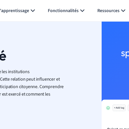
Générer des flashcards
Résumer la page
l'apprentissage
Fonctionnalités
Ressources
té
s
 les institutions
Cette relation peut influencer et
 participation citoyenne. Comprendre
r est exercé et comment les
+ Add tag