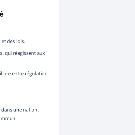
té
et des lois.
s, qui réagissent aux
libre entre régulation
f dans une nation,
 commun.