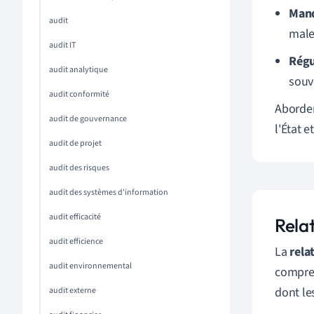
Manq
audit
male
audit IT
Régu
audit analytique
souve
audit conformité
Aborder
audit de gouvernance
l'État e
audit de projet
audit des risques
audit des systèmes d'information
audit efficacité
Relat
audit efficience
La
rela
audit environnemental
compren
dont le
audit externe