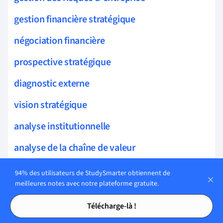
gestion financière stratégique
négociation financière
prospective stratégique
diagnostic externe
vision stratégique
analyse institutionnelle
analyse de la chaîne de valeur
analyse de la demande
94% des utilisateurs de StudySmarter obtiennent de
meilleures notes avec notre plateforme gratuite.
analyse de scénarios
Tables des matières
Tables des matières
Télécharge-là !
stratégie corporate