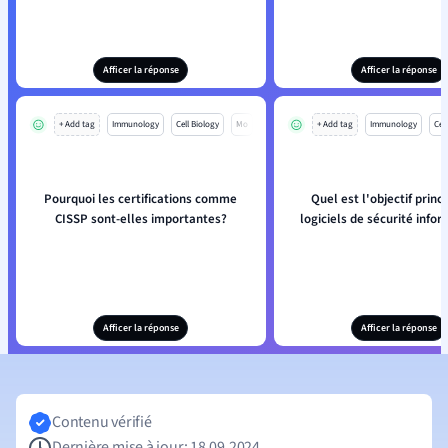
Afficer la réponse
Afficer la réponse
+ Add tag
Immunology
Cell Biology
Mo
+ Add tag
Immunology
Cell
Pourquoi les certifications comme
Quel est l'objectif princ
CISSP sont-elles importantes?
logiciels de sécurité infor
Afficer la réponse
Afficer la réponse
Contenu vérifié
Dernière mise à jour: 18.09.2024