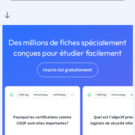
Des millions de fiches spécialement
conçues pour étudier facilement
Inscris-toi gratuitement
+ Add tag
Immunology
Cell Biology
Mo
+ Add tag
Immunology
Cell
Pourquoi les certifications comme
Quel est l'objectif princ
CISSP sont-elles importantes?
logiciels de sécurité infor