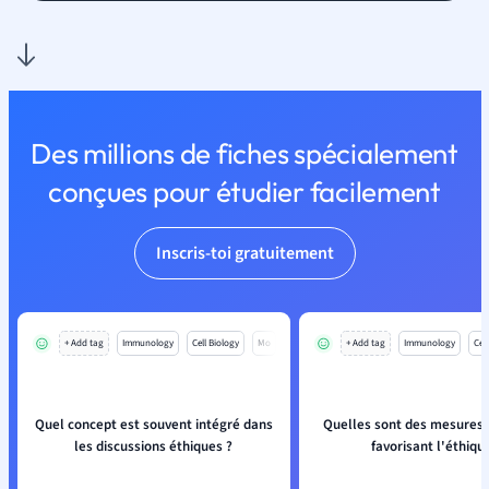
Des millions de fiches spécialement
conçues pour étudier facilement
Inscris-toi gratuitement
+ Add tag
Immunology
Cell Biology
Mo
+ Add tag
Immunology
Cell
Quel concept est souvent intégré dans
Quelles sont des mesures 
les discussions éthiques ?
favorisant l'éthiqu