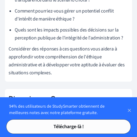
Comment pourriez-vous gérer un potentiel conflit
d'intérêt de manière éthique ?
Quels sont les impacts possibles des décisions sur la
perception publique de l'intégrité de l'administration ?
Considérer des réponses à ces questions vous aidera à
approfondir votre compréhension de l'éthique
administrative et à développer votre aptitude à évaluer des
situations complexes.
Discussions en Groupe
94% des utilisateurs de StudySmarter obtiennent de
Les discussions en groupe sur l'éthique administrative
meilleures notes avec notre plateforme gratuite.
offrent une opportunité précieuse de partager des
Tables des matières
Tables des matières
perspectives diversifiées et d'apprendre des autres.
Télécharge-là !
Organisez une session où chaque personne présente son