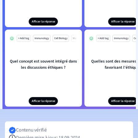
Afficer la réponse
Afficer la réponse
+ Add tag
Immunology
Cell Biology
Mo
+ Add tag
Immunology
Cell
Quel concept est souvent intégré dans
Quelles sont des mesures 
les discussions éthiques ?
favorisant l'éthiqu
Afficer la réponse
Afficer la réponse
Contenu vérifié
Dernière mise à jour: 18.09.2024