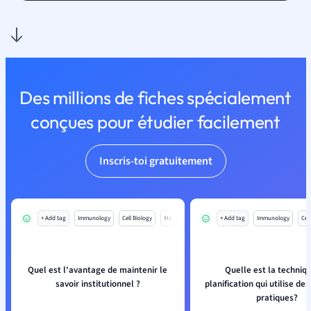
Des millions de fiches spécialement
conçues pour étudier facilement
Inscris-toi gratuitement
+ Add tag
Immunology
Cell Biology
Mo
+ Add tag
Immunology
Cell
Quel est l'avantage de maintenir le
Quelle est la techniq
savoir institutionnel ?
planification qui utilise de
pratiques?