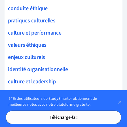
conduite éthique
pratiques culturelles
culture et performance
valeurs éthiques
enjeux culturels
identité organisationnelle
culture et leadership
culture et innovation
94% des utilisateurs de StudySmarter obtiennent de
meilleures notes avec notre plateforme gratuite.
transmission valeurs
Tables des matières
Tables des matières
Télécharge-là !
principes organisationnels