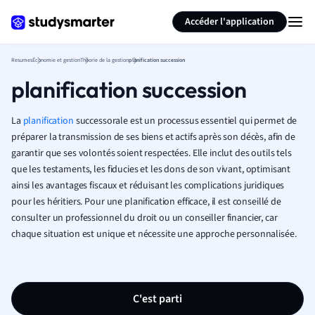
Générer des flashcards
Résumer la page
Accéder l'application
Resumes
Économie et gestion
Théorie de la gestion
planification succession
planification succession
La
planification
successorale est un processus essentiel qui permet de
préparer la transmission de ses biens et actifs après son décès, afin de
garantir que ses volontés soient respectées. Elle inclut des outils tels
que les testaments, les fiducies et les dons de son vivant, optimisant
ainsi les avantages fiscaux et réduisant les complications juridiques
pour les héritiers. Pour une planification efficace, il est conseillé de
consulter un professionnel du droit ou un conseiller financier, car
chaque situation est unique et nécessite une approche personnalisée.
C'est parti