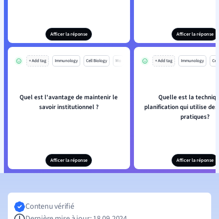
Afficer la réponse
Afficer la réponse
+ Add tag
Immunology
Cell Biology
Mo
+ Add tag
Immunology
Cell
Quel est l'avantage de maintenir le
Quelle est la techniq
savoir institutionnel ?
planification qui utilise de
pratiques?
Afficer la réponse
Afficer la réponse
Contenu vérifié
Dernière mise à jour: 18.09.2024