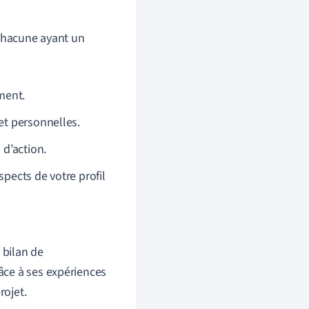
 chacune ayant un
ement.
et personnelles.
 d’action.
pects de votre profil
 bilan de
râce à ses expériences
rojet.