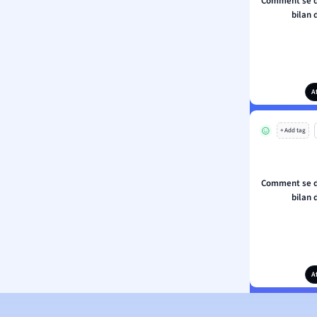
Comment se d
bilan
A
+ Add tag
Comment se d
bilan
A