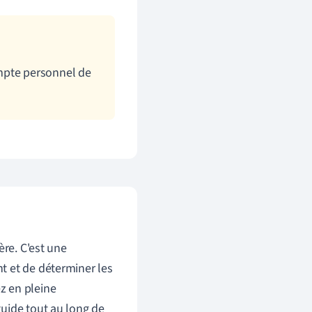
mpte personnel de
ère. C'est une
t et de déterminer les
z en pleine
uide tout au long de