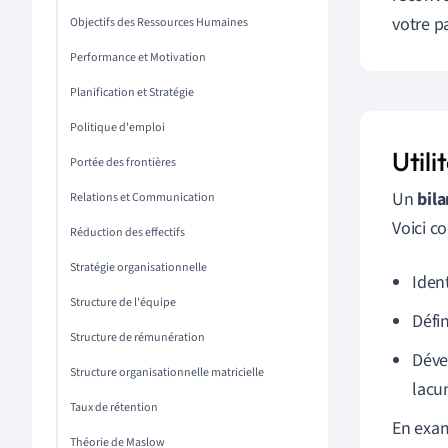
votre p
Objectifs des Ressources Humaines
Performance et Motivation
Planification et Stratégie
Politique d'emploi
Utili
Portée des frontières
Un
bil
Relations et Communication
Voici c
Réduction des effectifs
Stratégie organisationnelle
Iden
Structure de l'équipe
Défi
Structure de rémunération
Déve
Structure organisationnelle matricielle
lacu
Taux de rétention
En exam
Théorie de Maslow