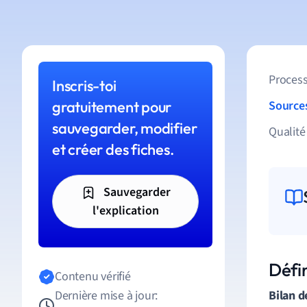
Process
Inscris-toi
gratuitement pour
Source
sauvegarder, modifier
Qualité
et créer des fiches.
Sauvegarder
l'explication
Défi
Contenu vérifié
Dernière mise à jour:
Bilan 