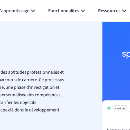
Générer des flashcards
Résumer la page
l'apprentissage
Fonctionnalités
Ressources
s
 des aptitudes professionnelles et
 parcours de carrière. Ce processus
e, une phase d'investigation et
 personnalisée des compétences.
arifier les objectifs
 étape clé dans le développement
+ Add tag