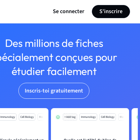
Se connecter
S'inscrire
Des millions de fiches
pécialement conçues pour
étudier facilement
Inscris-toi gratuitement
Immunology
Cell Biology
Mo
+ Add tag
Immunology
Cell Biology
Mo