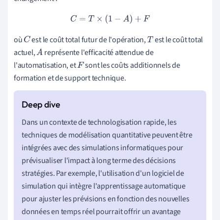
C
=
T
×
(
1
−
A
)
+
F
où
est le coût total futur de l'opération,
est le coût total
C
T
actuel,
représente l'efficacité attendue de
A
l'automatisation, et
sont les coûts additionnels de
F
formation et de support technique.
Dans un contexte de technologisation rapide, les
techniques de modélisation quantitative peuvent être
intégrées avec des simulations informatiques pour
prévisualiser l'impact à long terme des décisions
stratégies. Par exemple, l'utilisation d'un logiciel de
simulation qui intègre l'apprentissage automatique
pour ajuster les prévisions en fonction des nouvelles
données en temps réel pourrait offrir un avantage