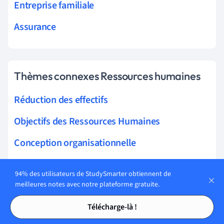
Entreprise familiale
Assurance
Thèmes connexes Ressources humaines
Réduction des effectifs
Objectifs des Ressources Humaines
Conception organisationnelle
Conception de poste
94% des utilisateurs de StudySmarter obtiennent de
Modèle de Hackman et Oldham
meilleures notes avec notre plateforme gratuite.
Tables des matières
Tables des matières
Flux des Ressources Humaines
Télécharge-là !