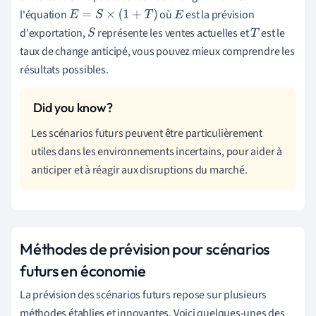
l'équation
où
est la prévision
E
=
S
×
(
1
+
T
)
E
d'exportation,
représente les ventes actuelles et
est le
S
T
taux de change anticipé, vous pouvez mieux comprendre les
résultats possibles.
Les scénarios futurs peuvent être particulièrement
utiles dans les environnements incertains, pour aider à
anticiper et à réagir aux disruptions du marché.
Méthodes de prévision pour scénarios
futurs en économie
La prévision des scénarios futurs repose sur plusieurs
méthodes établies et innovantes. Voici quelques-unes des