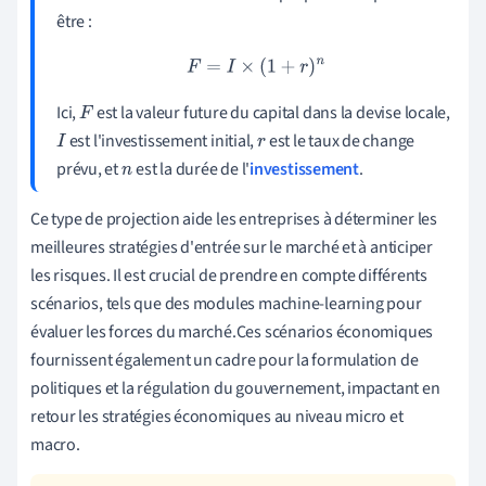
être :
F
=
I
×
(
1
+
r
)
n
Ici,
est la valeur future du capital dans la devise locale,
F
est l'investissement initial,
est le taux de change
I
r
prévu, et
est la durée de l'
investissement
.
n
Ce type de projection aide les entreprises à déterminer les
meilleures stratégies d'entrée sur le marché et à anticiper
les risques. Il est crucial de prendre en compte différents
scénarios, tels que des modules machine-learning pour
évaluer les forces du marché.Ces scénarios économiques
fournissent également un cadre pour la formulation de
politiques et la régulation du gouvernement, impactant en
retour les stratégies économiques au niveau micro et
macro.