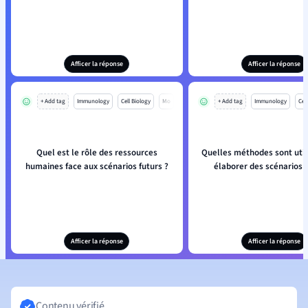
Afficer la réponse
Afficer la réponse
+ Add tag
Immunology
Cell Biology
Mo
+ Add tag
Immunology
Cell
Quel est le rôle des ressources
Quelles méthodes sont util
humaines face aux scénarios futurs ?
élaborer des scénarios f
Afficer la réponse
Afficer la réponse
Contenu vérifié