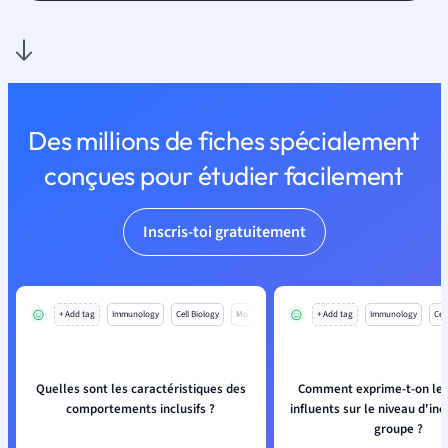
Des millions de fiches spécialement
conçues pour étudier facilement
Inscris-toi gratuitement
+ Add tag
Immunology
Cell Biology
Mo
+ Add tag
Immunology
Cell
Quelles sont les caractéristiques des
Comment exprime-t-on les
comportements inclusifs ?
influents sur le niveau d'inc
groupe ?