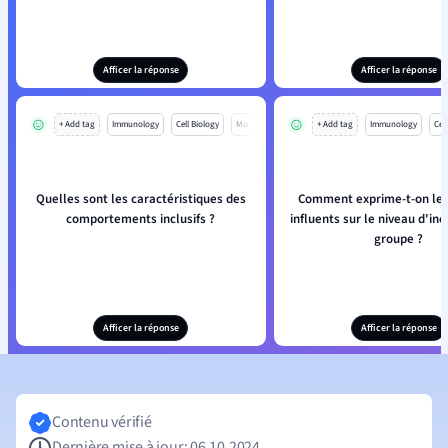
Afficer la réponse
Afficer la réponse
+ Add tag
Immunology
Cell Biology
Mo
+ Add tag
Immunology
Cell
Quelles sont les caractéristiques des
Comment exprime-t-on les
comportements inclusifs ?
influents sur le niveau d'inc
groupe ?
Afficer la réponse
Afficer la réponse
Contenu vérifié
Dernière mise à jour: 06.10.2024