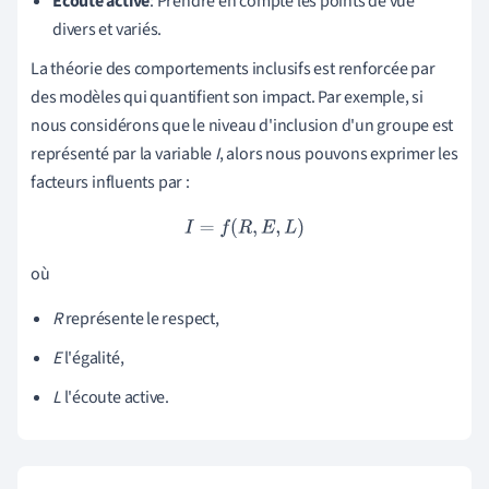
Écoute active
: Prendre en compte les points de vue
divers et variés.
La théorie des comportements inclusifs est renforcée par
des modèles qui quantifient son impact. Par exemple, si
nous considérons que le niveau d'inclusion d'un groupe est
représenté par la variable
I
, alors nous pouvons exprimer les
facteurs influents par :
I
=
f
(
R
,
E
,
L
)
où
R
représente le respect,
E
l'égalité,
L
l'écoute active.