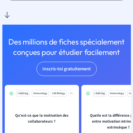
Des millions de fiches spécialement
conçues pour étudier facilement
Inscris-toi gratuitement
+ Add tag
Immunology
Cell Biology
Mo
+ Add tag
Immunology
Cell
Qu'est-ce que la motivation des
Quelle est la différence p
collaborateurs ?
entre motivation intrins
extrinsèque ?