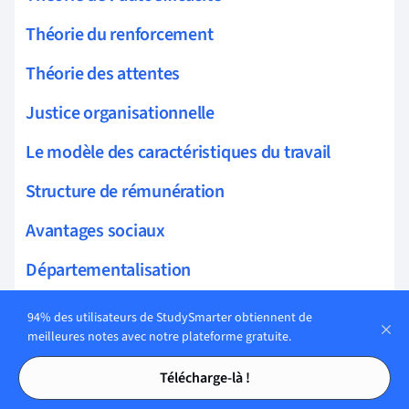
Théorie du renforcement
Théorie des attentes
Justice organisationnelle
Le modèle des caractéristiques du travail
Structure de rémunération
Avantages sociaux
Départementalisation
Portée des frontières
94% des utilisateurs de StudySmarter obtiennent de
meilleures notes avec notre plateforme gratuite.
Types de structure organisationnelle
Tables des matières
Tables des matières
Télécharge-là !
Structure organisationnelle matricielle