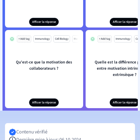
Afficer la réponse
Afficer la réponse
+ Add tag
Immunology
Cell Biology
Mo
+ Add tag
Immunology
Cell
Qu'est-ce que la motivation des
Quelle est la différence p
collaborateurs ?
entre motivation intrins
extrinsèque ?
Afficer la réponse
Afficer la réponse
Contenu vérifié
Dernière mise à jour: 06.10.2024