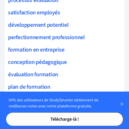
processus évaluation
satisfaction employés
développement potentiel
perfectionnement professionnel
formation en entreprise
conception pédagogique
évaluation formation
plan de formation
séminaire de formation
94% des utilisateurs de StudySmarter obtiennent de
meilleures notes avec notre plateforme gratuite.
mentorat professionnel
Tables des matières
Tables des matières
Télécharge-là !
efficacité formation