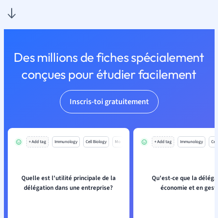
Des millions de fiches spécialement
conçues pour étudier facilement
Inscris-toi gratuitement
+ Add tag
Immunology
Cell Biology
Mo
+ Add tag
Immunology
Cell
Quelle est l'utilité principale de la
Qu'est-ce que la déléga
délégation dans une entreprise?
économie et en gest