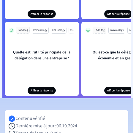
Afficer la réponse
Afficer la réponse
+ Add tag
Immunology
Cell Biology
Mo
+ Add tag
Immunology
Cell
Quelle est l'utilité principale de la
Qu'est-ce que la déléga
délégation dans une entreprise?
économie et en gest
Afficer la réponse
Afficer la réponse
Contenu vérifié
Dernière mise à jour: 06.10.2024