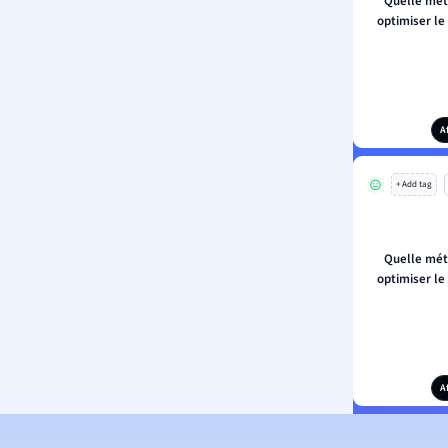
Quelle mét
optimiser l
A
+ Add tag
Quelle mét
optimiser l
A