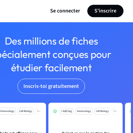
Se connecter
S'inscrire
Des millions de fiches
pécialement conçues pour
étudier facilement
Inscris-toi gratuitement
Immunology
Cell Biology
Mo
+ Add tag
Immunology
Cell Biology
Mo