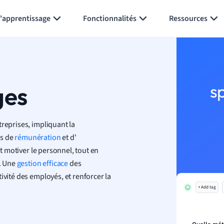
Générer des flashcards
Résumer la page
l'apprentissage
Fonctionnalités
Ressources
ges
s
treprises, impliquant la
es de
rémunération
et d'
et motiver le personnel, tout en
r. Une
gestion efficace
des
ivité des employés, et renforcer la
+ Add tag