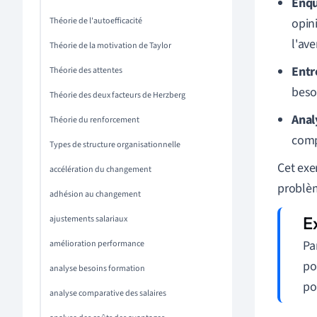
Enqu
Théorie de l'autoefficacité
opin
l'ave
Théorie de la motivation de Taylor
Entr
Théorie des attentes
beso
Théorie des deux facteurs de Herzberg
Anal
Théorie du renforcement
compé
Types de structure organisationnelle
Cet exe
accélération du changement
problèm
adhésion au changement
ajustements salariaux
Pa
amélioration performance
po
analyse besoins formation
po
analyse comparative des salaires