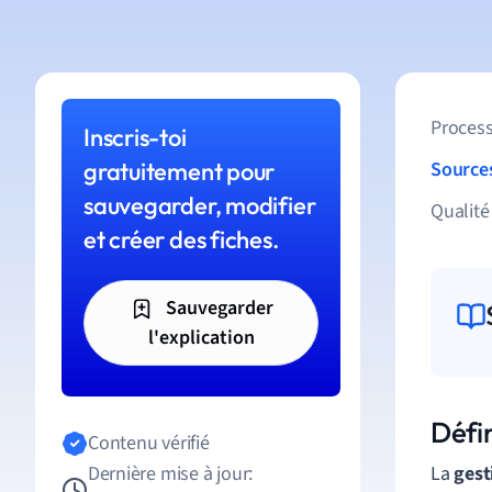
Process
Inscris-toi
gratuitement pour
Source
sauvegarder, modifier
Qualité
et créer des fiches.
Sauvegarder
l'explication
Défi
Contenu vérifié
Dernière mise à jour:
La
gest