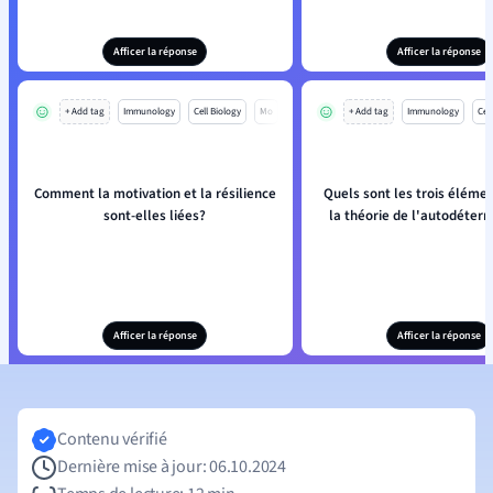
Afficer la réponse
Afficer la réponse
+ Add tag
Immunology
Cell Biology
Mo
+ Add tag
Immunology
Cell
Comment la motivation et la résilience
Quels sont les trois élémen
sont-elles liées?
la théorie de l'autodéterm
Afficer la réponse
Afficer la réponse
Contenu vérifié
Dernière mise à jour: 06.10.2024