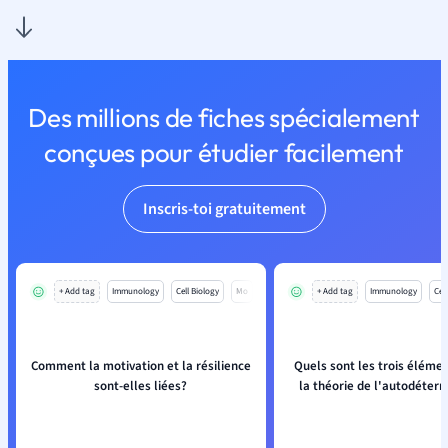
Des millions de fiches spécialement
conçues pour étudier facilement
Inscris-toi gratuitement
+ Add tag
Immunology
Cell Biology
Mo
+ Add tag
Immunology
Cell
Comment la motivation et la résilience
Quels sont les trois élémen
sont-elles liées?
la théorie de l'autodéterm