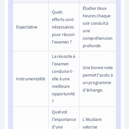
Étudier deux
Quels
heures chaque
efforts sont
soir conduit à
Expectative
nécessaires
une
pour réussir
compréhension
l'examen ?
profonde.
La réussite à
l'examen
Une bonne note
conduira-t-
permet l'accès à
Instrumentalité
elle à une
un programme
meilleure
d'échange.
opportunité
?
Quel est
l'importance
L'étudiant
d'une
valorise