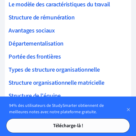
Le modèle des caractéristiques du travail
Structure de rémunération
Avantages sociaux
Départementalisation
Portée des frontières
Types de structure organisationnelle
Structure organisationnelle matricielle
Structure de l'équipe
94% des utilisateurs de StudySmarter obtiennent de
Stratégie organisationnelle
meilleures notes avec notre plateforme gratuite.
Tables des matières
Tables des matières
Méthodes de recrutement
Télécharge-là !
Méthodes de formation