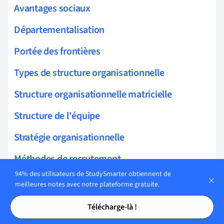
Avantages sociaux
Départementalisation
Portée des frontières
Types de structure organisationnelle
Structure organisationnelle matricielle
Structure de l'équipe
Stratégie organisationnelle
Méthodes de recrutement
94% des utilisateurs de StudySmarter obtiennent de
Méthodes de formation
meilleures notes avec notre plateforme gratuite.
Tables des matières
Tables des matières
Évaluation de la performance
Télécharge-là !
Politique d'emploi