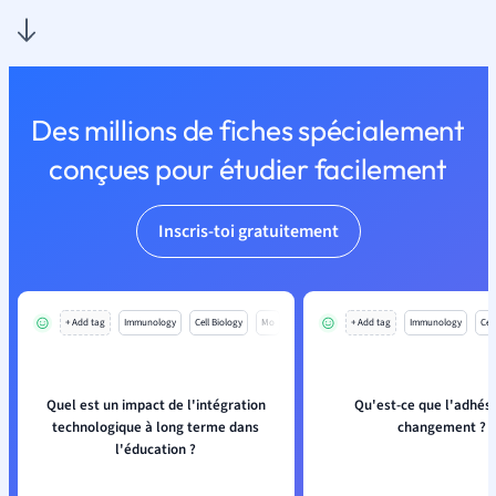
Des millions de fiches spécialement
conçues pour étudier facilement
Inscris-toi gratuitement
+ Add tag
Immunology
Cell Biology
Mo
+ Add tag
Immunology
Cell
Quel est un impact de l'intégration
Qu'est-ce que l'adhés
technologique à long terme dans
changement ?
l'éducation ?