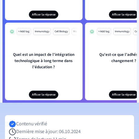
Afficer la réponse
Afficer la réponse
+ Add tag
Immunology
Cell Biology
Mo
+ Add tag
Immunology
Cell
Quel est un impact de l'intégration
Qu'est-ce que l'adhés
technologique à long terme dans
changement ?
l'éducation ?
Afficer la réponse
Afficer la réponse
Contenu vérifié
Dernière mise à jour: 06.10.2024